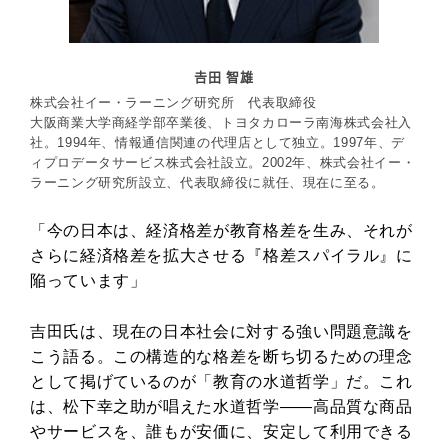
𠮷田 智雄
株式会社イー・ラーニング研究所 代表取締役
大阪商業大学商経学部卒業後、トヨタカローラ南海株式会社入
社。1994年、情報通信関連の代理店として独立。1997年、デ
ィプロデータサービス株式会社設立。2002年、株式会社イー・
ラーニング研究所設立、代表取締役に就任、現在に至る。
「今の日本は、経済格差が教育格差を生み、それが
さらに経済格差を拡大させる『格差スパイラル』に
陥っています」
吉田氏は、現在の日本社会に対する強い問題意識を
こう語る。この構造的な格差を断ち切るための理念
として掲げているのが「教育の水道哲学」だ。これ
は、松下幸之助が唱えた水道哲学――高品質な商品
やサービスを、誰もが安価に、安定して利用できる