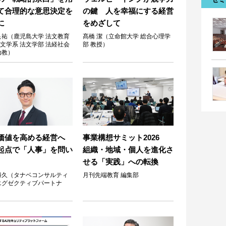
て合理的な意思決定を
の鍵 人を幸福にする経営
に
をめざして
良祐（鹿児島大学 法文教育
髙橋 潔（立命館大学 総合心理学
文学系 法文学部 法経社会
部 教授）
 助教）
価値を高める経営へ
事業構想サミット2026
起点で「人事」を問い
組織・地域・個人を進化さ
せる「実践」への転換
勝久（タナベコンサルティ
月刊先端教育 編集部
エグゼクティブパートナ