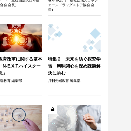
洋一（一般社団法人日本建
塚本 厚志（一般社団法人日本チ
合会 会長）
ェーンドラッグストア協会 会
長）
教育改革に関する基本
特集２ 未来を紡ぐ探究学
N-E.X.T.ハイスクー
習 興味関心を深め課題解
想」
決に挑む
端教育 編集部
月刊先端教育 編集部