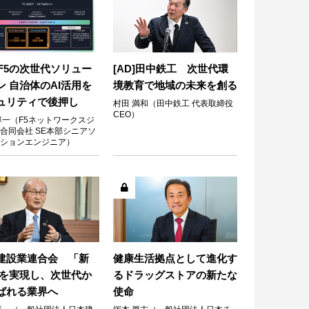
D]F5の次世代ソリュー
[AD]田中鉄工 次世代環
ン 自治体のAI活用を
境教育で地域の未来を創る
ュリティで後押し
村田 満和（田中鉄工 代表取締役
CEO）
淳一（F5ネットワークスジ
合同会社 SE本部シニアソ
ションエンジニア）
建設業連合会 「新
健康生活拠点として進化す
」を実現し、次世代か
るドラッグストアの新たな
ばれる業界へ
使命