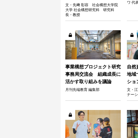
ワ 代
文・先﨑 彰容 社会構想大学院
大学 社会構想研究科 研究科
長・教授
事業構想プロジェクト研究
自然
事務局交流会 組織成長に
地域
活かす取り組みを議論
ショ
月刊先端教育 編集部
文・江
ナーシ