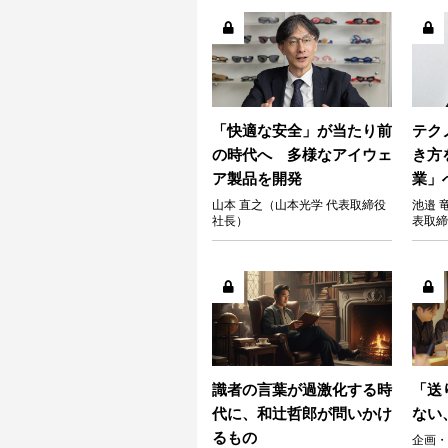
「快適な安全」が当たり前
テク
の時代へ 多様なアイウェ
き方
ア製品を開発
業」
山本 直之（山本光学 代表取締役
池邉 
社長）
表取締
識者の言葉が過激化する時
「送
代に、和辻哲郎が問いかけ
ない
るもの
企画・