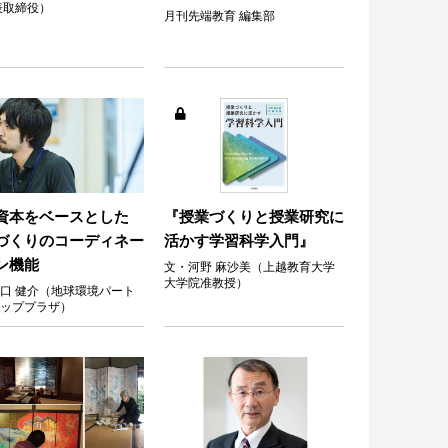
表取締役）
月刊先端教育 編集部
資本をベースとした
『授業づくりと授業研究に
づくりのコーディネー
活かす学習科学入門』
ン機能
文・河野 麻沙美（上越教育大学
大学院准教授）
口 健介（地球環境パート
ッププラザ）