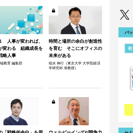
バッ
１ 人事が変われば、
時間と場所の余白が創造性
が変わる 組織成長を
を育む そこにオフィスの
初
戦略人事
未来がある
端教育 編集部
稲水 伸行（東京大学 大学院経済
学研究科 准教授）
の「戦略的余白」を用
ウェルビーイングが競争力
セミ