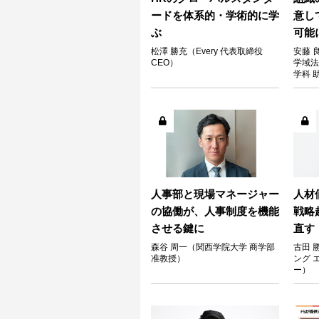
ードを体系的・学術的に学
意し
ぶ
可能
松澤 勝充（Every 代表取締役
安藤 
CEO）
学域法
学科
人事部と現場マネージャー
人材
の協働が、人事制度を機能
戦略
させる鍵に
直す
森谷 周一（関西学院大学 商学部
古田 
准教授）
ング 
ー）