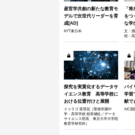
産官学共創の新たな教育モ
「将
デルで次世代リーダーを育
をつ
成[AD]
な学
NTT東日本
文・酒
校・高
探究を実質化するデータサ
バイ
イエンス教育 高等学校に
学習
おける位置付けと展開
献で
ドゥラゴ 英理花（聖徳学園中
AIC
学・高等学校 校長補佐／データ
サイエンス部長、東京大学大学院
教育学研究科）