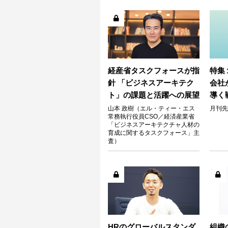
経産省タスクフォースが指
特集
針 「ビジネスアーキテク
会社
ト」の課題と活躍への展望
導く
山本 政樹（エル・ティー・エス
月刊先
常務執行役員CSO／経済産業省
「ビジネスアーキテクチャ人材の
育成に関するタスクフォース」主
査）
HRのグローバルスタンダ
組織