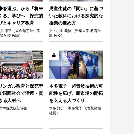
来を選ぶ」から「将来
児童生徒の「問い」に基づ
くる」学びへ 探究的
いた教科における探究的な
びとキャリア教育
授業の進め方
井 淳平（立命館宇治中学
文・小山 義徳（千葉大学 教育学
等学校 教諭）
部 教授）
リンガル教育と探究型
本多電子 超音波技術の可
で国際社会で活躍・貢
能性を広げ、新市場の開拓
きる人材へ
を支える人づくり
国際学院大阪初等部
本多 洋介（本多電子 代表取締役
社長）