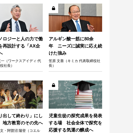
ノロジーと人の力で働
アルギン酸一筋に80余
を再設計する「AX企
年 ニーズに誠実に応え続
へ
けた強み
竜一（ワークスアイディ 代
笠原 文善（キミカ 代表取締役社
役社長）
長）
り出して終わり」にし
児童生徒の探究成果を発表
、地方教育のその先へ
する場 社会全体で探究を
応援する気運の醸成へ
文・阿曽沼 陽登（コエル