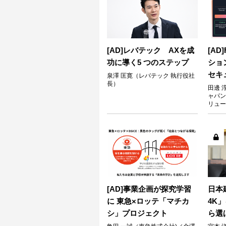
[AD]レバテック AXを成
[A
功に導く5 つのステップ
ショ
セキ
泉澤 匡寛（レバテック 執行役社
長）
田邊 
ャパン
リュー
[AD]事業企画が探究学習
日本
に 東急×ロッテ「マチカ
4K
シ」プロジェクト
ら選