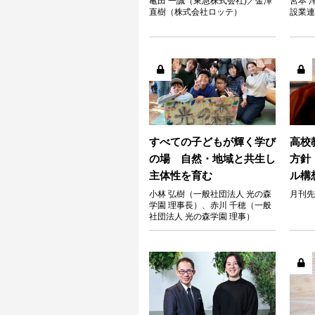
亀田 一誠（東急株式会社)／金澤
宮本 
直樹（株式会社ロッテ）
設業連
すべての子どもが輝く学び
高校
の場 自然・地域と共生し
方針「
主体性を育む
ル構
小林 弘樹（一般社団法人 光の森
月刊先
学園 理事長）、赤川 千穂（一般
社団法人 光の森学園 理事）