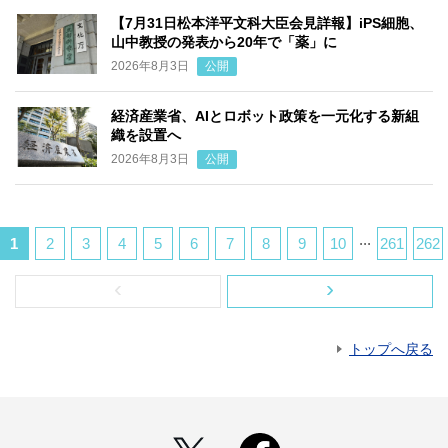
【7月31日松本洋平文科大臣会見詳報】iPS細胞、
山中教授の発表から20年で「薬」に
2026年8月3日
公開
経済産業省、AIとロボット政策を一元化する新組
織を設置へ
2026年8月3日
公開
...
1
2
3
4
5
6
7
8
9
10
261
262
‹
›
トップへ戻る