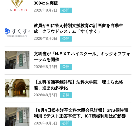
300社を突破
2026年8月7日
公開
教員がAIに答え特別支援教育の計画書を自動生
成 クラウドシステム「すくすく」
2026年8月6日
公開
文科省が「N-E.X.T.ハイスクール」キックオフフォ
ーラムを開催
2026年8月6日
公開
【文科省議事録詳報】法科大学院 埋まらぬ格
差、進まぬ多様化
2026年8月5日
公開
【8月4日松本洋平文科大臣会見詳報】SNS長時間
利用でテスト正答率低下、ICT積極利用は好影響
2026年8月5日
公開