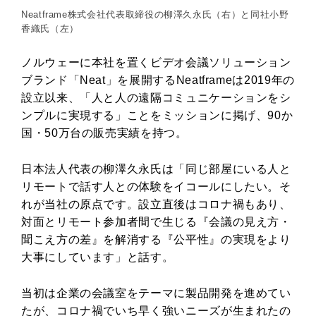
Neatframe株式会社代表取締役の柳澤久永氏（右）と同社小野
香織氏（左）
ノルウェーに本社を置くビデオ会議ソリューション
ブランド「Neat」を展開するNeatframeは2019年の
設立以来、「人と人の遠隔コミュニケーションをシ
ンプルに実現する」ことをミッションに掲げ、90か
国・50万台の販売実績を持つ。
日本法人代表の柳澤久永氏は「同じ部屋にいる人と
リモートで話す人との体験をイコールにしたい。そ
れが当社の原点です。設立直後はコロナ禍もあり、
対面とリモート参加者間で生じる『会議の見え方・
聞こえ方の差』を解消する『公平性』の実現をより
大事にしています」と話す。
当初は企業の会議室をテーマに製品開発を進めてい
たが、コロナ禍でいち早く強いニーズが生まれたの