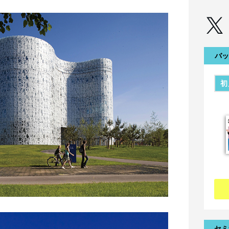
バッ
初
セミ