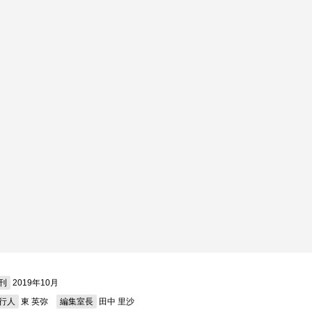
刊
2019年10月
行人
東 英弥
編集室長
田中 里沙