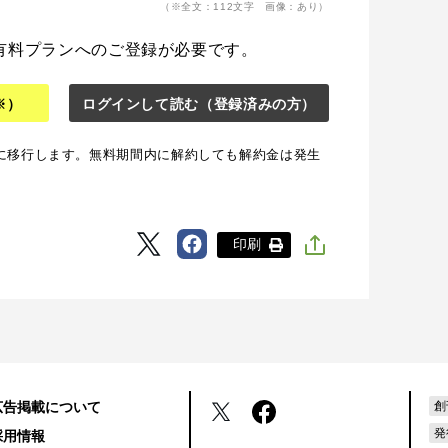
（※全文：112文字 画像：あり）
有料プランへのご登録が必要です。
※）
ログインして読む
（登録済みの方）
に移行します。無料期間内に解約しても解約金は発生
印刷
広告掲載について
創
発
採用情報