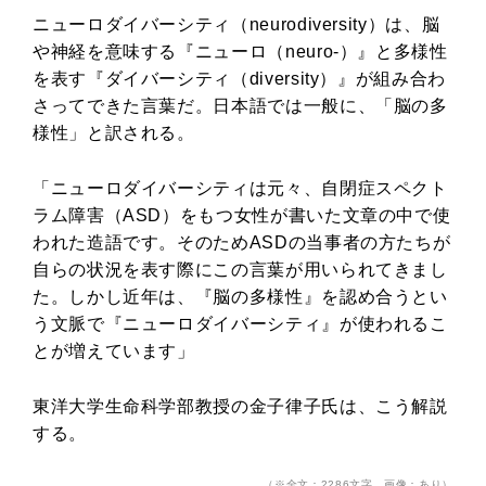
ニューロダイバーシティ（neurodiversity）は、脳
や神経を意味する『ニューロ（neuro-）』と多様性
を表す『ダイバーシティ（diversity）』が組み合わ
さってできた言葉だ。日本語では一般に、「脳の多
様性」と訳される。
「ニューロダイバーシティは元々、自閉症スペクト
ラム障害（ASD）をもつ女性が書いた文章の中で使
われた造語です。そのためASDの当事者の方たちが
自らの状況を表す際にこの言葉が用いられてきまし
た。しかし近年は、『脳の多様性』を認め合うとい
う文脈で『ニューロダイバーシティ』が使われるこ
とが増えています」
東洋大学生命科学部教授の金子律子氏は、こう解説
する。
（※全文：2286文字 画像：あり）