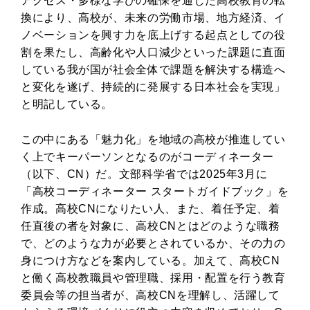
アクセス・多様な学びの確保を通じた高校教育の転
換により、高校が、未来の労働市場、地方経済、イ
ノベーションを興す力を底上げする起点としての役
割を果たし、高齢化や人口減少といった課題に直面
している我が国が社会全体で課題を解決する構造へ
と変化を遂げ、持続的に発展する日本社会を実現」
と明記している。
この中にある「魅力化」を地域の高校が推進してい
く上でキーパーソンとなるのがコーディネーター
（以下、CN）だ。文部科学省では2025年3月に
「高校コーディネーター スタートガイドブック」を
作成。高校CNになりたい人、また、着任予定、着
任直後の者を対象に、高校CNとはどのような職務
で、どのような力が必要とされているか、その力の
身につけ方などを案内している。加えて、高校CN
と働く高校教職員や管理職、採用・配置を行う教育
委員会等の担当者が、高校CNを理解し、活躍して