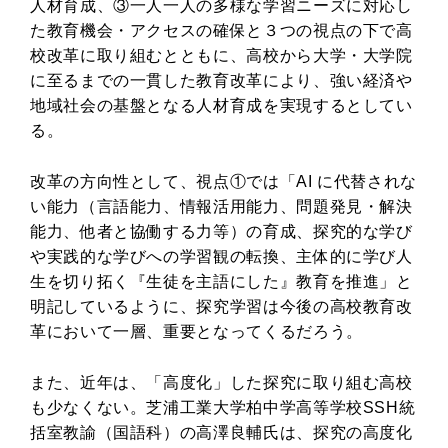
人材育成、③一人一人の多様な学習ニーズに対応し
た教育機会・アクセスの確保と３つの視点の下で高
校改革に取り組むとともに、高校から大学・大学院
に至るまでの一貫した教育改革により、強い経済や
地域社会の基盤となる人材育成を実現するとしてい
る。
改革の方向性として、視点①では「AI に代替されな
い能力（言語能力、情報活用能力、問題発見・解決
能力、他者と協働する力等）の育成、探究的な学び
や実践的な学びへの学習観の転換、主体的に学び人
生を切り拓く『生徒を主語にした』教育を推進」と
明記しているように、探究学習は今後の高校教育改
革において一層、重要となってくるだろう。
また、近年は、「高度化」した探究に取り組む高校
も少なくない。芝浦工業大学柏中学高等学校SSH統
括室教諭（国語科）の高澤良輔氏は、探究の高度化