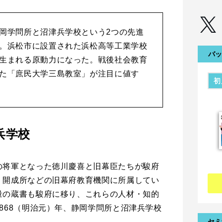
岡学問所と沼津兵学校という2つの先進
。浜松市に設置された浜松高等工業学校
バッ
生まれる原動力になった。戦後社会教育
た「庶民大学三島教室」が注目に値す
初
兵学校
の将軍となった徳川慶喜と旧幕臣たちが駿府
。開成所などの旧幕府教育機関に所属してい
量の蔵書も駿府に移り、これらの人材・知的
868（明治元）年、静岡学問所と沼津兵学校
。
セミ