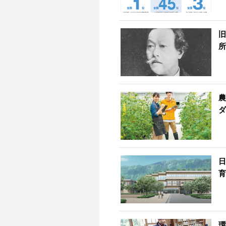
旧
所
農
ダ
日
育
環