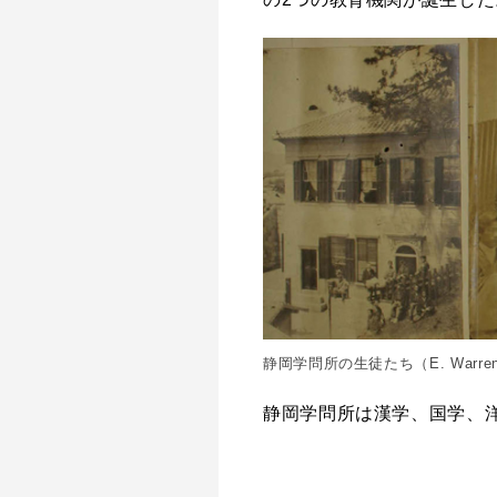
静岡学問所の生徒たち（E. Warr
静岡学問所は漢学、国学、