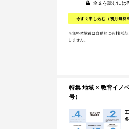
全文を読むには
今すぐ申し込む
（初月無料
※無料体験後は自動的に有料購読
しません。
特集 地域 × 教育イノ
号）
工
多