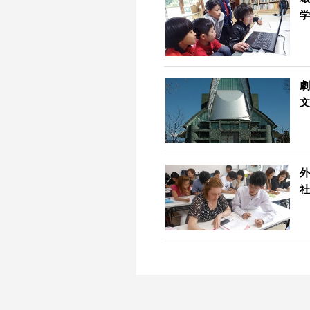
学
劇
文
外
社