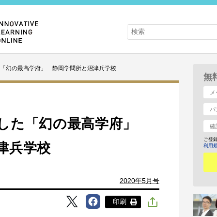
「幻の最高学府」 静岡学問所と沼津兵学校
無
興した「幻の最高学府」
ご登
津兵学校
利用
2020年5月号
印刷