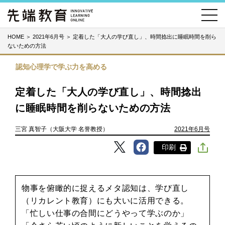
HOME
＞
2021年6月号
＞
定着した「大人の学び直し」、時間捻出に睡眠時間を削ら
ないための方法
認知心理学で学ぶ力を高める
定着した「大人の学び直し」、時間捻出
に睡眠時間を削らないための方法
三宮 真智子（大阪大学 名誉教授）
2021年6月号
印刷
物事を俯瞰的に捉えるメタ認知は、学び直し
（リカレント教育）にも大いに活用できる。
「忙しい仕事の合間にどうやって学ぶのか」