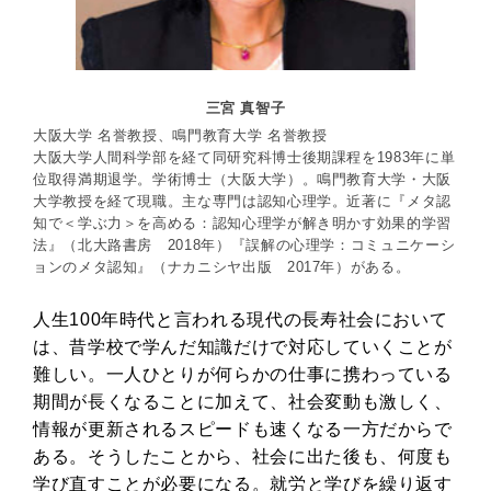
三宮 真智子
大阪大学 名誉教授、鳴門教育大学 名誉教授
大阪大学人間科学部を経て同研究科博士後期課程を1983年に単
位取得満期退学。学術博士（大阪大学）。鳴門教育大学・大阪
大学教授を経て現職。主な専門は認知心理学。近著に『メタ認
知で＜学ぶ力＞を高める：認知心理学が解き明かす効果的学習
法』（北大路書房 2018年）『誤解の心理学：コミュニケーシ
ョンのメタ認知』（ナカニシヤ出版 2017年）がある。
人生100年時代と言われる現代の長寿社会において
は、昔学校で学んだ知識だけで対応していくことが
難しい。一人ひとりが何らかの仕事に携わっている
期間が長くなることに加えて、社会変動も激しく、
情報が更新されるスピードも速くなる一方だからで
ある。そうしたことから、社会に出た後も、何度も
学び直すことが必要になる。就労と学びを繰り返す