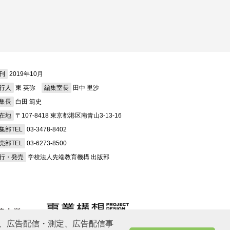
刊
2019年10月
行人
東 英弥
編集室長
田中 里沙
集長
白田 範史
在地
〒107-8418 東京都港区南青山3-13-16
集部TEL
03-3478-8402
売部TEL
03-6273-8500
行・発売
学校法人先端教育機構 出版部
、広告配信・測定、広告配信事