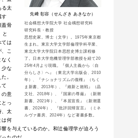
ある太
先﨑 彰容（せんざき あきなか）
属す
社会構想大学院大学 社会構想研究科
頭蓋骨
研究科長・教授
」と
思想史家。博士（文学）。1975年東京都
べては
生まれ。東京大学文学部倫理学科卒業、
が、こ
東北大学大学院日本思想史博士課程修
了。日本大学危機管理学部教授を経て20
となく
25年4月より現職。『個人主義から〈自
。少な
分らしさ〉へ』（東北大学出版会、2010
えた。
年）、『ナショナリズムの復権』（ちく
して
ま新書、2013年）、『維新と敗戦』（晶
」の意
文社、2018年）、『国家の尊厳』（新潮
新書、2021年）、『本居宣長』（新潮選
にとっ
書、2024年）、『批評回帰宣言』（ミネ
時、太
ルヴァ書房、2024年）など著書多数。
とは何
影響を与えているのか。和辻倫理学が迫ろう
だったのだ。