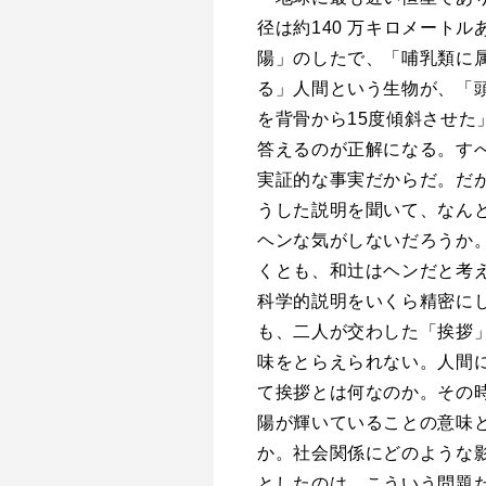
径は約140 万キロメートル
陽」のしたで、「哺乳類に
る」人間という生物が、「
を背骨から15度傾斜させた
答えるのが正解になる。す
実証的な事実だからだ。だ
うした説明を聞いて、なん
ヘンな気がしないだろうか
くとも、和辻はヘンだと考
科学的説明をいくら精密に
も、二人が交わした「挨拶
味をとらえられない。人間
て挨拶とは何なのか。その
陽が輝いていることの意味
か。社会関係にどのような
としたのは、こういう問題