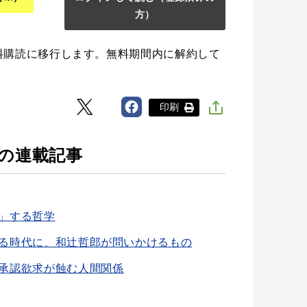
方）
料購読に移行します。無料期間内に解約して
印刷
 の連載記事
」する哲学
る時代に、和辻哲郎が問いかけるもの
承認欲求が蝕む人間関係