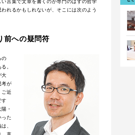
しい言葉で文章を書くのが専門のはずの哲学
思われるかもしれないが、そこには次のよう
り前への疑問符
るの
ある。
が大
思考が
、ご近
です
太陽・
いった
義は、
り、直