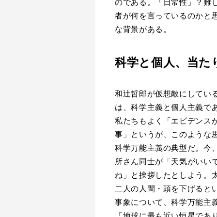
のである。「日常性」？難
者が何を言っているのかと
な背景がある。
科学と個人、当た
和辻哲郎が仮想敵にしてい
は、科学主義と個人主義で
私たちもよく「エビデンス
事」というが、このような
科学万能主義の典型だ。今
所さん同士が「天気がいい
ね」と挨拶したとしよう。
二人の人間・頭を下げると
事象について、科学万能主
「地球に最も近い恒星であ