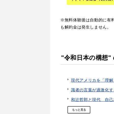
※無料体験後は自動的に有
も解約金は発生しません。
"令和日本の構想"
現代アメリカを「理解
識者の言葉が過激化す
和辻哲郎と現代 自己
もっと見る