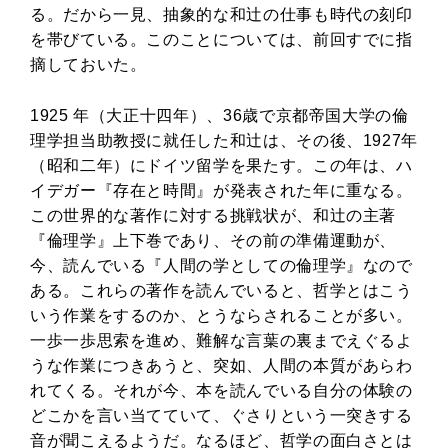
る。だから一見、抽象的な和辻の仕事も時代の刻印
を帯びている。このことについては、前回すでに指
摘しておいた。
1925 年（大正十四年）、36歳で京都帝国大学の倫
理学担当助教授に就任した和辻は、その後、1927年
（昭和二年）にドイツ留学を果たす。この年は、ハ
イデガー『存在と時間』が発表された年に重なる。
この世界的な著作に対する挑戦状が、和辻の主著
『倫理学』上下巻であり、その前の準備運動が、
今、読んでいる『人間の学としての倫理学』なので
ある。これらの著作を読んでいると、哲学とはこう
いう作業をするのか、とうならされることが多い。
一歩一歩思索を進め、難解な言葉の裏までえぐるよ
うな作業につきあうと、突如、人間の本質があらわ
れてくる。それが今、本を読んでいる自分の体験の
どこかを言い当てていて、ぐさりという一突きする
音が聞こえるようだ。なるほど、哲学の面白さとは