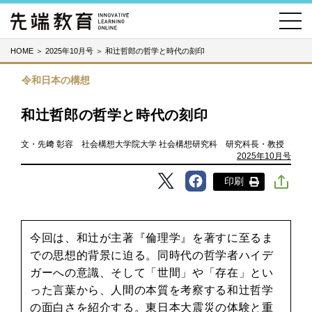
HOME
＞
2025年10月号
＞
和辻哲郎の哲学と時代の刻印
令和日本の構想
和辻哲郎の哲学と時代の刻印
文・先﨑 彰容 社会構想大学院大学 社会構想研究科 研究科長・教授
2025年10月号
印刷
今回は、和辻が主著『倫理学』を著すに至るま
での思想的背景に迫る。同時代の哲学者ハイデ
ガーへの意識、そして「世間」や「存在」とい
った言葉から、人間の本質を考察する和辻哲学
の面白さを紹介する。東日本大震災の体験と重