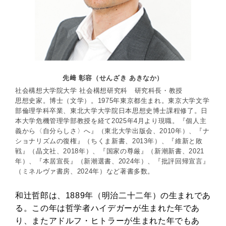
先﨑 彰容（せんざき あきなか）
社会構想大学院大学 社会構想研究科 研究科長・教授
思想史家。博士（文学）。1975年東京都生まれ。東京大学文学
部倫理学科卒業、東北大学大学院日本思想史博士課程修了。日
本大学危機管理学部教授を経て2025年4月より現職。『個人主
義から〈自分らしさ〉へ』（東北大学出版会、2010年）、『ナ
ショナリズムの復権』（ちくま新書、2013年）、『維新と敗
戦』（晶文社、2018年）、『国家の尊厳』（新潮新書、2021
年）、『本居宣長』（新潮選書、2024年）、『批評回帰宣言』
（ミネルヴァ書房、2024年）など著書多数。
和辻哲郎は、1889年（明治二十二年）の生まれであ
る。この年は哲学者ハイデガーが生まれた年であ
り、またアドルフ・ヒトラーが生まれた年でもあ