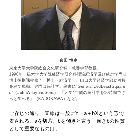
倉田 博史
東京大学大学院総合文化研究科・教養学部教授。
1996年一橋大学大学院経済学研究科理論経済学及び統計学専攻
博士後期課程修了、博士（経済学）。山口大学経済学部助教授
を経て現職。専門は統計学。著書に"GeneralizedLeastSquare
s"（JohnWileyandSons)、「大学4年間の統計学を10時間でざ
っと学べる」（KADOKAWA）など。
ご存じの通り、直線は一般にY＝a＋bXという形で
表される。aを
切片
、bを
傾き
と言う。傾きbの性質
として重要なものは、