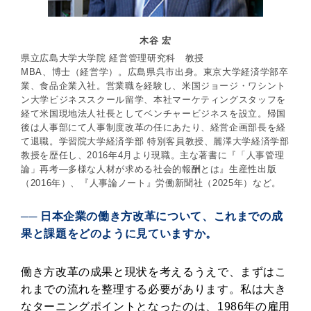
木谷 宏
県立広島大学大学院 経営管理研究科 教授
MBA、博士（経営学）。広島県呉市出身。東京大学経済学部卒
業、食品企業入社。営業職を経験し、米国ジョージ・ワシント
ン大学ビジネススクール留学、本社マーケティングスタッフを
経て米国現地法人社長としてベンチャービジネスを設立。帰国
後は人事部にて人事制度改革の任にあたり、経営企画部長を経
て退職。学習院大学経済学部 特別客員教授、麗澤大学経済学部
教授を歴任し、2016年4月より現職。主な著書に『「人事管理
論」再考―多様な人材が求める社会的報酬とは』生産性出版
（2016年）、『人事論ノート』労働新聞社（2025年）など。
── 日本企業の働き方改革について、これまでの成
果と課題をどのように見ていますか。
働き方改革の成果と現状を考えるうえで、まずはこ
れまでの流れを整理する必要があります。私は大き
なターニングポイントとなったのは、1986年の雇用