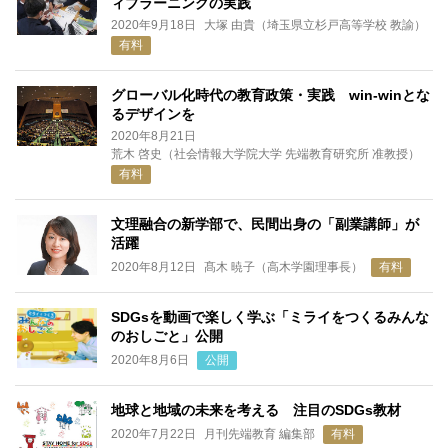
ィブラーニングの実践
2020年9月18日
大塚 由貴（埼玉県立杉戸高等学校 教諭）
有料
グローバル化時代の教育政策・実践 win-winとな
るデザインを
2020年8月21日
荒木 啓史（社会情報大学院大学 先端教育研究所 准教授）
有料
文理融合の新学部で、民間出身の「副業講師」が
活躍
2020年8月12日
髙木 暁子（高木学園理事長）
有料
SDGsを動画で楽しく学ぶ「ミライをつくるみんな
のおしごと」公開
2020年8月6日
公開
地球と地域の未来を考える 注目のSDGs教材
2020年7月22日
月刊先端教育 編集部
有料