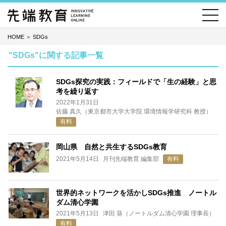
HOME
＞
SDGs
"SDGs"に関する記事一覧
SDGs探究の実践：フィールドで「生の経験」と思
考を繰り返す
2022年1月31日
佐藤 真久（東京都市大学大学院 環境情報学研究科 教授）
有料
岡山県 自然と共生するSDGs教育
2021年5月14日
月刊先端教育 編集部
有料
世界的ネットワークを活かしSDGs推進 ノートル
ダム清心学園
2021年5月13日
津田 葵（ノートルダム清心学園 理事長）
有料