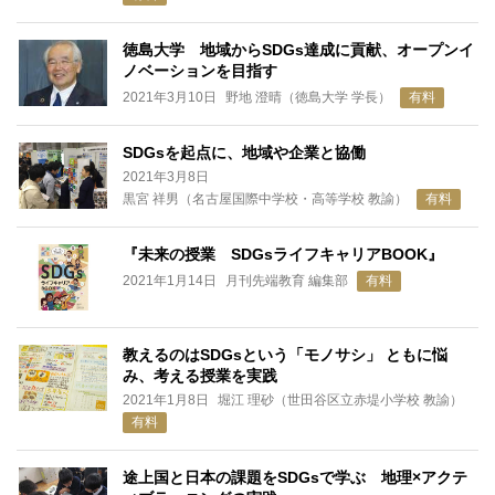
徳島大学 地域からSDGs達成に貢献、オープンイ
ノベーションを目指す
2021年3月10日
野地 澄晴（徳島大学 学長）
有料
SDGsを起点に、地域や企業と協働
2021年3月8日
黒宮 祥男（名古屋国際中学校・高等学校 教諭）
有料
『未来の授業 SDGsライフキャリアBOOK』
2021年1月14日
月刊先端教育 編集部
有料
教えるのはSDGsという「モノサシ」 ともに悩
み、考える授業を実践
2021年1月8日
堀江 理砂（世田谷区立赤堤小学校 教諭）
有料
途上国と日本の課題をSDGsで学ぶ 地理×アクテ