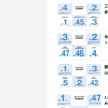
工
多
全
ト
製
は
1
み