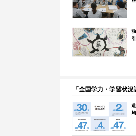
座
独
引
「全国学力・学習状況
造
均