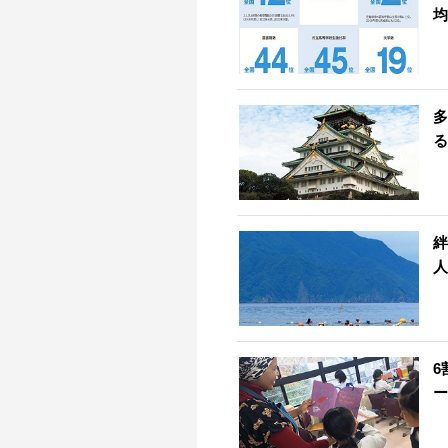
均
多
る
絆
人
6
ー