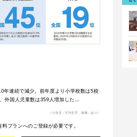
ら10年連続で減少。前年度より小学校数は5校
少、外国人児童数は359人増加した…
（※全文：578文字 画像：あり）
有料プランへのご登録が必要です。