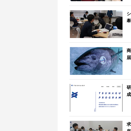
シ
牽
商
届
研
成
求