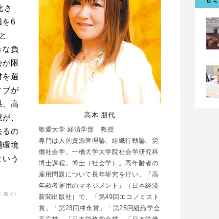
化さ
を6
と
きな負
会が限
材を選
ィブが
果、高
高木 朋代
策が、
敬愛大学 経済学部 教授
去るの
専門は人的資源管理論、組織行動論、労
場環境
働社会学。一橋大学大学院社会学研究科
という
博士課程。博士（社会学）。高年齢者の
雇用問題について長年研究を行い、『高
年齢者雇用のマネジメント』（日本経済
：あり）
新聞出版社）で、「第49回エコノミスト
賞」「第23回冲永賞」「第25回組織学会