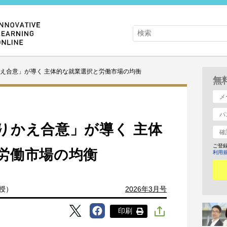
え合意」が導く 主体的な就業選択と労働市場の均衡
無
りかえ合意」が導く 主体
ご登
労働市場の均衡
利用
教授）
2026年3月号
印刷