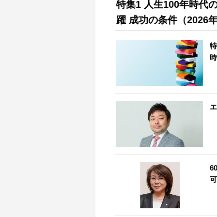
特集1 人生100年時
躍 成功の条件（2026
特
時
エ
6
可