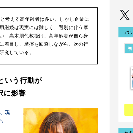
いと考える高年齢者は多い。しかし企業に
用継続は現実には難しく、選別に伴う摩
バッ
い。高木朋代教授は、高年齢者が自ら身
に着目し、摩擦を回避しながら、次の行
初
研究している。
という行動が
択に影響
て、現
か。
セミ