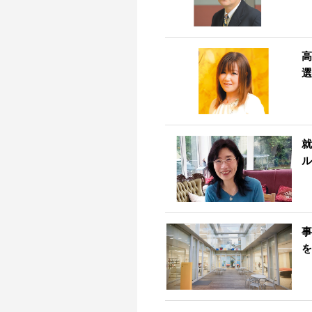
高
選
就
ル
事
を