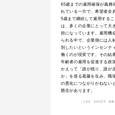
65歳までの雇用確保が義務
れている一方で、希望者全員
5歳まで継続して雇用するこ
は、多くの企業にとって大
担になっています。雇用機
られる中で、企業側には人
別したいというインセンテ
働くのが現実です。その結
年齢者の雇用を促進する政
かえって「誰が残り、誰が
か」を巡る葛藤を生み、職
の悪化につながりかねない
懸念があります。
（※全文：3385文字 画像