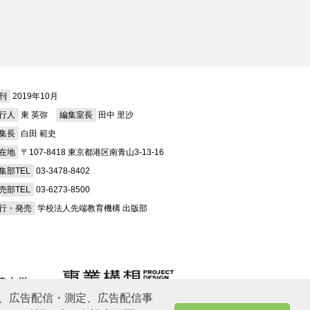
刊
2019年10月
行人
東 英弥
編集室長
田中 里沙
集長
白田 範史
在地
〒107-8418 東京都港区南青山3-13-16
集部TEL
03-3478-8402
売部TEL
03-6273-8500
行・発売
学校法人先端教育機構 出版部
、広告配信・測定、広告配信事