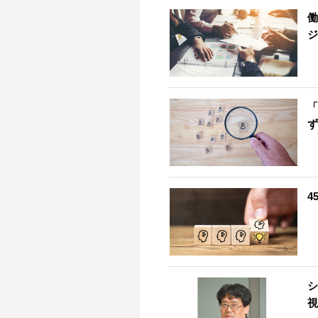
働
ジ
「
ず
4
シ
視