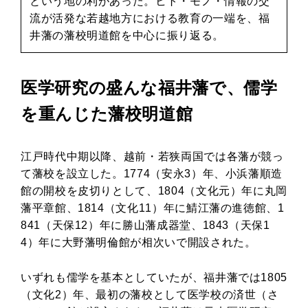
という地の利があった。ヒト・モノ・情報の交
流が活発な若越地方における教育の一端を、福
井藩の藩校明道館を中心に振り返る。
医学研究の盛んな福井藩で、儒学
を重んじた藩校明道館
江戸時代中期以降、越前・若狭両国では各藩が競っ
て藩校を設立した。1774（安永3）年、小浜藩順造
館の開校を皮切りとして、1804（文化元）年に丸岡
藩平章館、1814（文化11）年に鯖江藩の進徳館、1
841（天保12）年に勝山藩成器堂、1843（天保1
4）年に大野藩明倫館が相次いで開設された。
いずれも儒学を基本としていたが、福井藩では1805
（文化2）年、最初の藩校として医学校の済世（さ