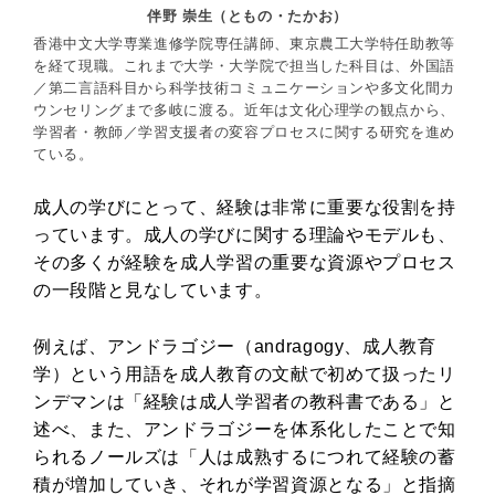
伴野 崇生（ともの・たかお）
香港中文大学専業進修学院専任講師、東京農工大学特任助教等
を経て現職。これまで大学・大学院で担当した科目は、外国語
／第二言語科目から科学技術コミュニケーションや多文化間カ
ウンセリングまで多岐に渡る。近年は文化心理学の観点から、
学習者・教師／学習支援者の変容プロセスに関する研究を進め
ている。
成人の学びにとって、経験は非常に重要な役割を持
っています。成人の学びに関する理論やモデルも、
その多くが経験を成人学習の重要な資源やプロセス
の一段階と見なしています。
例えば、アンドラゴジー（andragogy、成人教育
学）という用語を成人教育の文献で初めて扱ったリ
ンデマンは「経験は成人学習者の教科書である」と
述べ、また、アンドラゴジーを体系化したことで知
られるノールズは「人は成熟するにつれて経験の蓄
積が増加していき、それが学習資源となる」と指摘