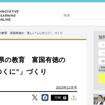
の教育 富国有徳の「美しい“ふじのくに”」づくり
無
県の教育 富国有徳の
ご登
のくに”」づくり
利用
2023年12月号
印刷