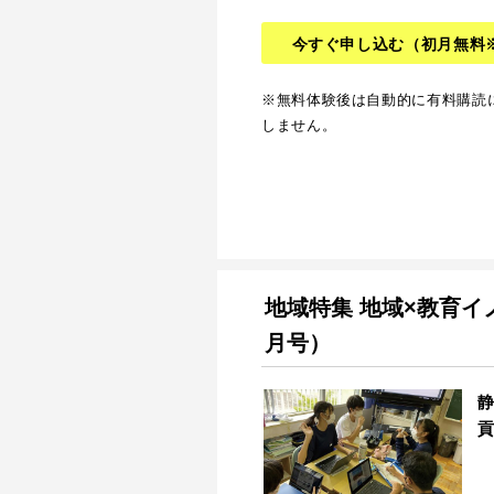
今すぐ申し込む
（初月無料
※無料体験後は自動的に有料購読
しません。
地域特集 地域×教育イ
月号）
静
貢