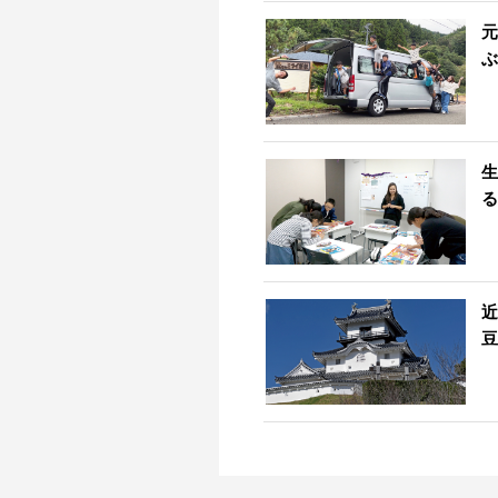
元
ぶ
生
る
近
豆