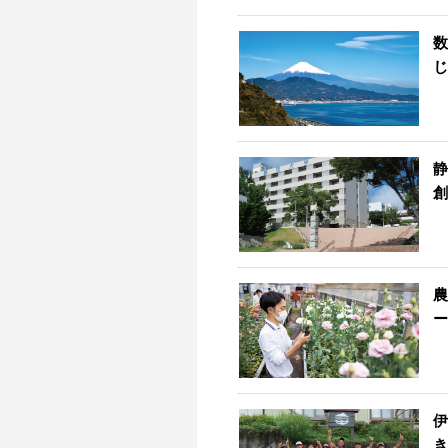
数
じ
静
創
農
ー
伊
き