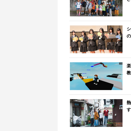
シ
の
楽
教
熱
す