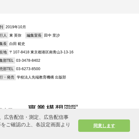
刊
2019年10月
行人
東 英弥
編集室長
田中 里沙
集長
白田 範史
在地
〒107-8418 東京都港区南青山3-13-16
集部TEL
03-3478-8402
売部TEL
03-6273-8500
行・発売
学校法人先端教育機構 出版部
、広告配信・測定、広告配信事
プ等をご確認の上、各設定画面より
同意します