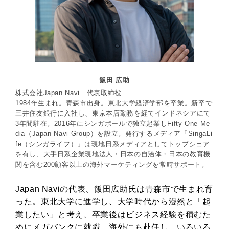
飯田 広助
株式会社Japan Navi 代表取締役
1984年生まれ。青森市出身。東北大学経済学部を卒業。新卒で
三井住友銀行に入社し、東京本店勤務を経てインドネシアにて
3年間駐在。2016年にシンガポールで独立起業しFifty One Me
dia（Japan Navi Group）を設立。発行するメディア「SingaLi
fe（シンガライフ）」は現地日系メディアとしてトップシェア
を有し、大手日系企業現地法人・日本の自治体・日本の教育機
関を含む200顧客以上の海外マーケティングを常時サポート。
Japan Naviの代表、飯田広助氏は青森市で生まれ育
った。東北大学に進学し、大学時代から漫然と「起
業したい」と考え、卒業後はビジネス経験を積むた
めにメガバンクに就職。海外にも赴任し、いろいろ