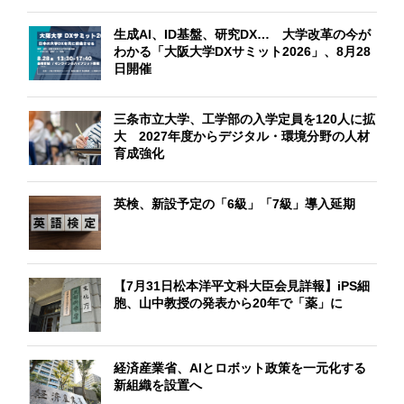
生成AI、ID基盤、研究DX… 大学改革の今が
わかる「大阪大学DXサミット2026」、8月28
日開催
三条市立大学、工学部の入学定員を120人に拡
大 2027年度からデジタル・環境分野の人材
育成強化
英検、新設予定の「6級」「7級」導入延期
【7月31日松本洋平文科大臣会見詳報】iPS細
胞、山中教授の発表から20年で「薬」に
経済産業省、AIとロボット政策を一元化する
新組織を設置へ