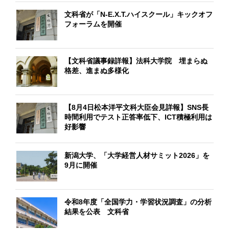
文科省が「N-E.X.T.ハイスクール」キックオフ
フォーラムを開催
【文科省議事録詳報】法科大学院 埋まらぬ
格差、進まぬ多様化
【8月4日松本洋平文科大臣会見詳報】SNS長
時間利用でテスト正答率低下、ICT積極利用は
好影響
新潟大学、「大学経営人材サミット2026」を
9月に開催
令和8年度「全国学力・学習状況調査」の分析
結果を公表 文科省