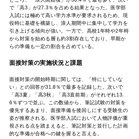
で「高3」が27.3％を占める結果となった。医学部
入試には極めて高い学力水準が要求されるため、現
役時に基礎を構築し、浪人期間中に集中して学力を
引き上げる傾向が強い。一方で、高校1年時や2年時
から対策を始める層も約3割存在しており、早期か
らの準備も一定の割合を占めている。
面接対策の実施状況と課題
面接対策の開始時期に関しては、「特にしていな
い」との回答が31.8％で最多を記録した。次いで
「高3夏」「高3秋」「高3直前期」がそれぞれ13.
6％ずつで並ぶ。この数値から、筆記試験の対策を
優先するあまり、面接準備を後回しにする受験生の
姿が推察される。医学部入試において人物評価が重
視される点を踏まえると、筆記対策と並行した計画
的な準備が合格への鍵を握ると言える。