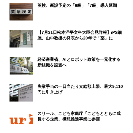
英検、新設予定の「6級」「7級」導入延期
【7月31日松本洋平文科大臣会見詳報】iPS細
胞、山中教授の発表から20年で「薬」に
経済産業省、AIとロボット政策を一元化する
新組織を設置へ
失業手当の一日当たり支給額上限、最大9,110
円に引き上げ
スリール、こども家庭庁「こどもとともに成
長する企業」構想推進事業に参画