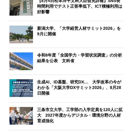
【8月4日松本洋平文科大臣会見詳報】SNS長
時間利用でテスト正答率低下、ICT積極利用は
好影響
新潟大学、「大学経営人材サミット2026」を
9月に開催
令和8年度「全国学力・学習状況調査」の分析
結果を公表 文科省
生成AI、ID基盤、研究DX… 大学改革の今が
わかる「大阪大学DXサミット2026」、8月28
日開催
三条市立大学、工学部の入学定員を120人に拡
大 2027年度からデジタル・環境分野の人材
育成強化