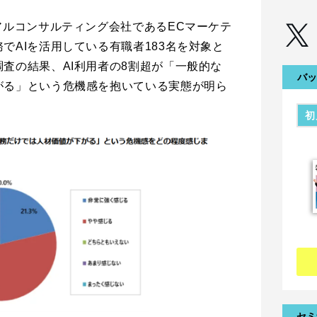
アルコンサルティング会社であるECマーケテ
でAIを活用している有職者183名を対象と
査の結果、AI利用者の8割超が「一般的な
バッ
がる」という危機感を抱いている実態が明ら
初
セミ