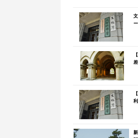
文
ー
【
差
【
利
新