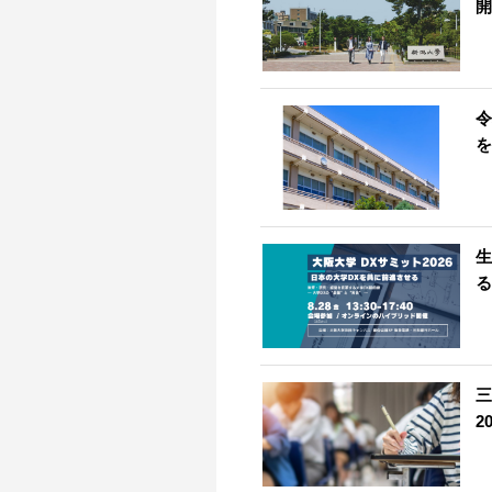
開
令
を
生
る
三
2