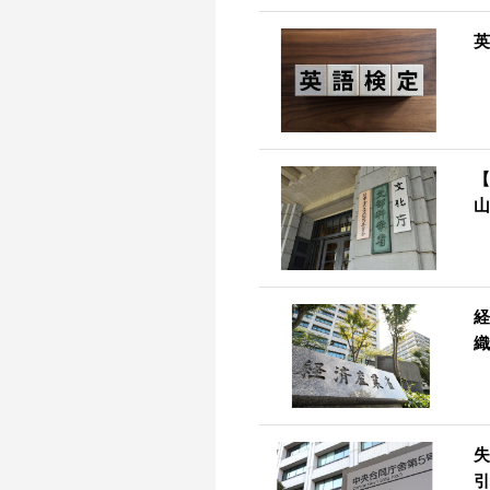
英
【
山
経
織
失
引