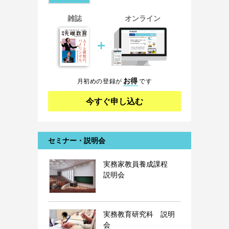
雑誌
オンライン
＋
お得
月初めの登録が
です
今すぐ申し込む
セミナー・説明会
実務家教員養成課程
説明会
実務教育研究科 説明
会