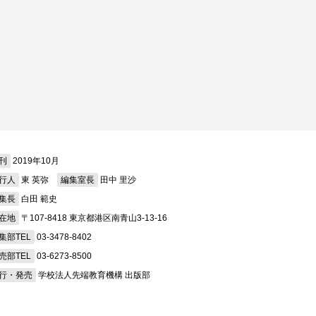
刊
2019年10月
行人
東 英弥
編集室長
田中 里沙
集長
白田 範史
在地
〒107-8418 東京都港区南青山3-13-16
集部TEL
03-3478-8402
売部TEL
03-6273-8500
行・発売
学校法人先端教育機構 出版部