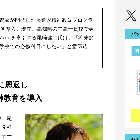
資家が開発した起業家精神教育プログラ
日本に初導入。現在、高知県の中高一貫校で実
バッ
Worldを牽引する尾﨑健二氏は、「将来的
学校での必修科目にしたい」と意気込
初
に恩返し
神教育を導入
代表・尾
ー発祥
レナー
セミ