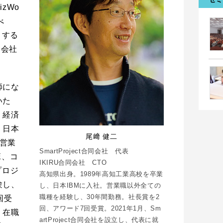
zWo
べ
くする
同会社
師にな
いた
、経済
、日本
尾﨑 健二
は営業
SmartProject合同会社 代表
E、コ
IKIRU合同会社 CTO
プロジ
高知県出身。1989年高知工業高校を卒業
験し、
し、日本IBMに入社。営業職以外全ての
職種を経験し、30年間勤務。社長賞を2
回受
回、アワード7回受賞。2021年1月、Sm
、在職
artProject合同会社を設立し、代表に就