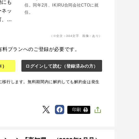
動にも
任。同年2月、IKIRU合同会社CTOに就
ーネッ
任。
育、…
（※全文：304文字 画像：あり）
有料プランへのご登録が必要です。
※）
ログインして読む
（登録済みの方）
に移行します。無料期間内に解約しても解約金は発生
印刷