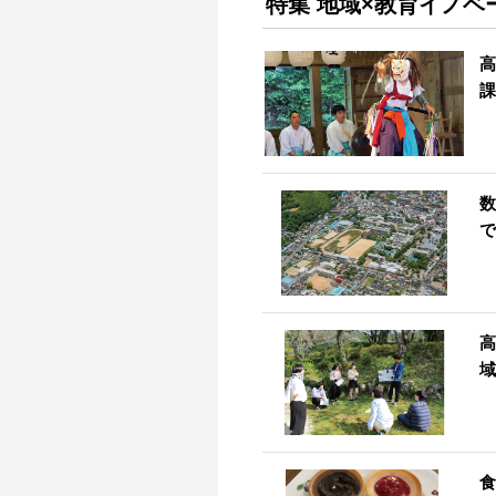
特集 地域×教育イノベ
高
課
数
で
高
域
食