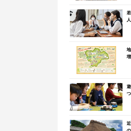
若
人
地
増
遊
つ
近
の