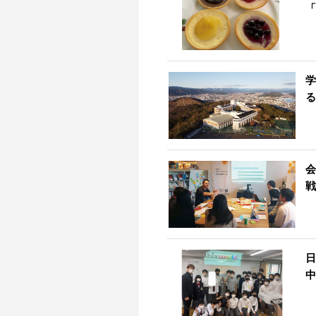
「
学
る
会
戦
日
中