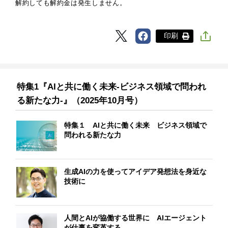
解約しても解約金は発生しません。
印刷
特集1『AIと共に働く未来‐ビジネス領域で問われ
る新たな力‐』（2025年10月号）
特集１ AIと共に働く未来 ビジネス領域で
問われる新たな力
生成AIの力を使ってアイデア発想法を身近な
技術に
人間とAIが協働する世界に AIエージェント
が仕事を変革する