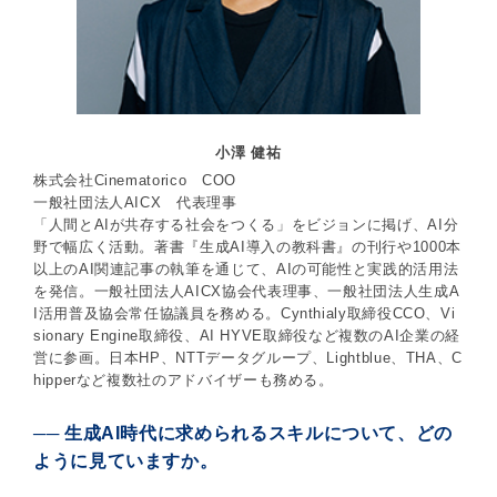
小澤 健祐
株式会社Cinematorico COO
一般社団法人AICX 代表理事
「人間とAIが共存する社会をつくる」をビジョンに掲げ、AI分
野で幅広く活動。著書『生成AI導入の教科書』の刊行や1000本
以上のAI関連記事の執筆を通じて、AIの可能性と実践的活用法
を発信。一般社団法人AICX協会代表理事、一般社団法人生成A
I活用普及協会常任協議員を務める。Cynthialy取締役CCO、Vi
sionary Engine取締役、AI HYVE取締役など複数のAI企業の経
営に参画。日本HP、NTTデータグループ、Lightblue、THA、C
hipperなど複数社のアドバイザーも務める。
── 生成AI時代に求められるスキルについて、どの
ように見ていますか。