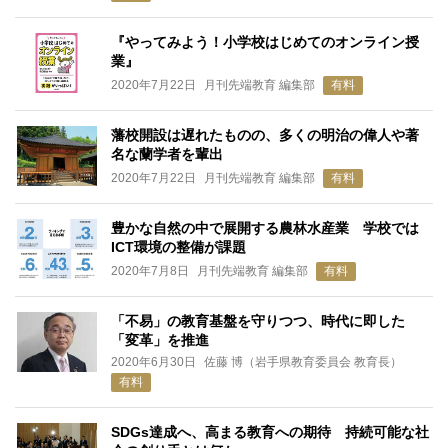
『やってみよう！小学校はじめてのオンライン授
業』
2020年7月22日
月刊先端教育 編集部
有料
藩校開設は遅れたものの、多くの明治の偉人や著
名な蘭学者を輩出
2020年7月22日
月刊先端教育 編集部
有料
豊かな自然の中で展開する農林水産業 学校では
ICT環境の整備が課題
2020年7月8日
月刊先端教育 編集部
有料
「不易」の教育基盤を守りつつ、時代に即した
「変革」を推進
2020年6月30日
佐藤 博（岩手県教育委員会 教育長）
有料
SDGs達成へ、高まる教育への期待 持続可能な社