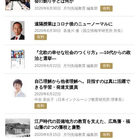
会の創り手とは何か
2020年6月30日
月刊先端教育 編集部
有料
遠隔授業はコロナ後のニューノーマルに
2020年6月30日
喜連川 優（国立情報学研究所 所長）
有料
『北欧の幸せな社会のつくり方』―10代からの政
治と選挙―
2020年6月22日
月刊先端教育 編集部
有料
自己理解から他者理解へ。目指すのは真に活躍で
きる学習・発達支援員
2020年6月22日
中谷 美佐子（日本インクルーシブ教育研究所 理事長）
有料
江戸時代の芸備地方の教育を支えた、広島藩・福
山藩の2つの藩校と廉塾
2020年6月15日
月刊先端教育 編集部
有料