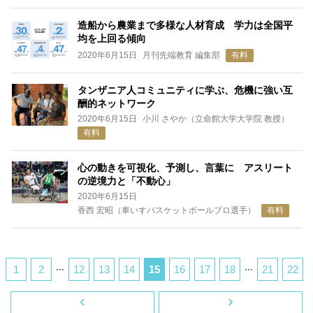
造船から農業まで多様な人材育成 学力は全国平
均を上回る傾向
2020年6月15日
月刊先端教育 編集部
有料
タンザニア人コミュニティに学ぶ、危機に強い互
酬的ネットワーク
2020年6月15日
小川 さやか（立命館大学大学院 教授）
有料
心の動きを可視化、予測し、言葉に アスリート
の逆境力と「不動心」
2020年6月15日
香西 宏昭（車いすバスケットボールプロ選手）
有料
...
...
1
2
12
13
14
15
16
17
18
21
22
‹
›