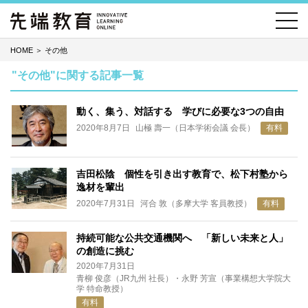
HOME
＞
その他
"その他"に関する記事一覧
動く、集う、対話する 学びに必要な3つの自由
2020年8月7日
山極 壽一（日本学術会議 会長）
有料
吉田松陰 個性を引き出す教育で、松下村塾から
逸材を輩出
2020年7月31日
河合 敦（多摩大学 客員教授）
有料
持続可能な公共交通機関へ 「新しい未来と人」
の創造に挑む
2020年7月31日
青柳 俊彦（JR九州 社長）・永野 芳宣（事業構想大学院大
学 特命教授）
有料