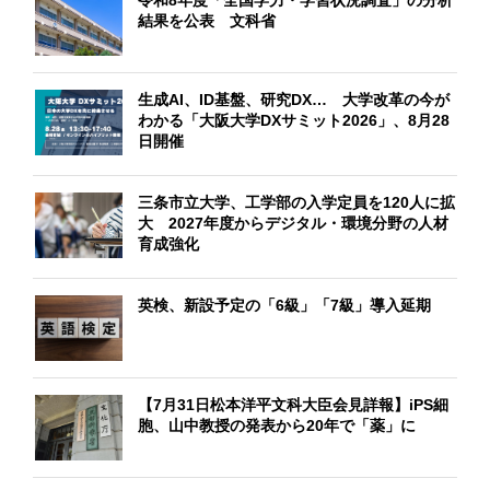
結果を公表 文科省
生成AI、ID基盤、研究DX… 大学改革の今が
わかる「大阪大学DXサミット2026」、8月28
日開催
三条市立大学、工学部の入学定員を120人に拡
大 2027年度からデジタル・環境分野の人材
育成強化
英検、新設予定の「6級」「7級」導入延期
【7月31日松本洋平文科大臣会見詳報】iPS細
胞、山中教授の発表から20年で「薬」に