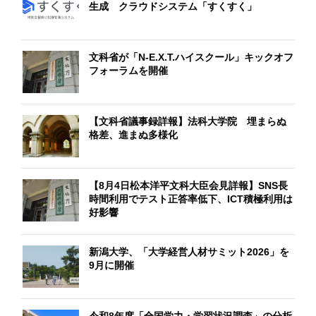
生成 クラウドシステム「すくすく」
文科省が「N-E.X.T.ハイスクール」キックオフ
フォーラムを開催
【文科省議事録詳報】法科大学院 埋まらぬ
格差、進まぬ多様化
【8月4日松本洋平文科大臣会見詳報】SNS長
時間利用でテスト正答率低下、ICT積極利用は
好影響
新潟大学、「大学経営人材サミット2026」を
9月に開催
令和8年度「全国学力・学習状況調査」の分析