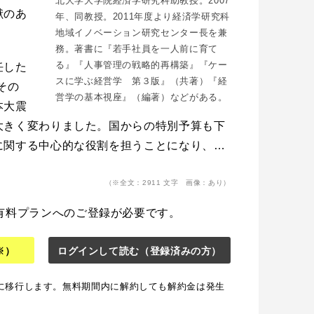
北大学大学院経済学研究科助教授。2007
献のあ
年、同教授。2011年度より経済学研究科
地域イノベーション研究センター長を兼
務。著書に『若手社員を一人前に育て
る』『人事管理の戦略的再構築』『ケー
任した
スに学ぶ経営学 第３版』（共著）『経
その
営学の基本視座』（編著）などがある。
本大震
大きく変わりました。国からの特別予算も下
に関する中心的な役割を担うことになり、…
（※全文：2911 文字 画像：あり）
有料プランへのご登録が必要です。
※）
ログインして読む
（登録済みの方）
に移行します。無料期間内に解約しても解約金は発生