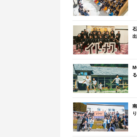
石
出
M
る
南
り