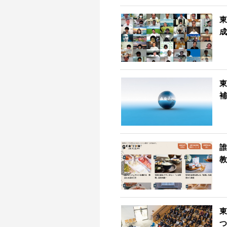
東
成
東
補
誰
教
東
つ