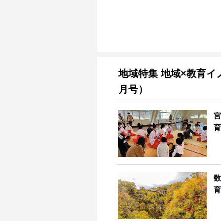
地域特集 地域×教育イ
月号）
宮
育
数
育