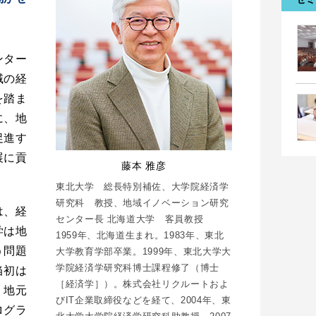
ンター
域の経
を踏ま
に、地
促進す
展に貢
藤本 雅彦
。
東北大学 総長特別補佐、大学院経済学
研究科 教授、地域イノベーション研究
は、経
センター長 北海道大学 客員教授
学は地
1959年、北海道生まれ。1983年、東北
う問題
大学教育学部卒業。1999年、東北大学大
学院経済学研究科博士課程修了（博士
当初は
［経済学］）。株式会社リクルートおよ
、地元
びIT企業取締役などを経て、2004年、東
ログラ