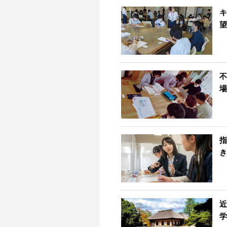
キ
望
不
場
指
き
近
学