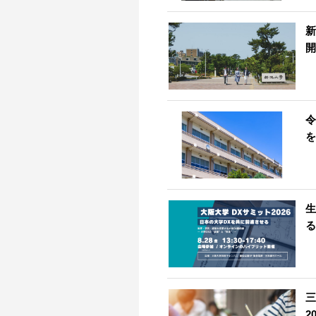
新
開
令
を
生
る
三
2