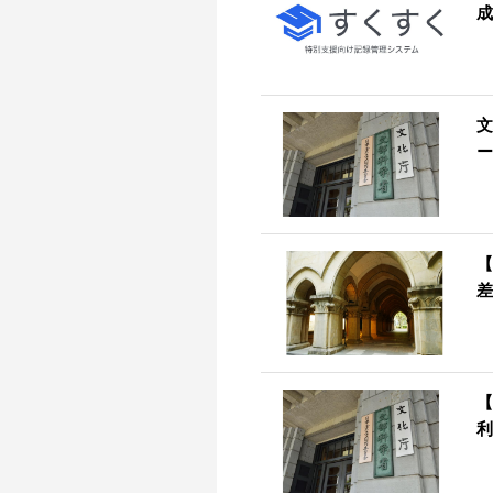
成
文
ー
【
差
【
利