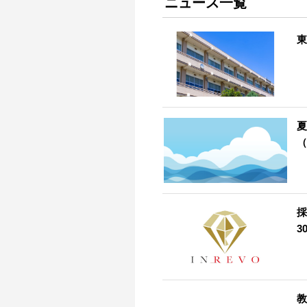
ニュース一覧
東
夏
（
採
3
教