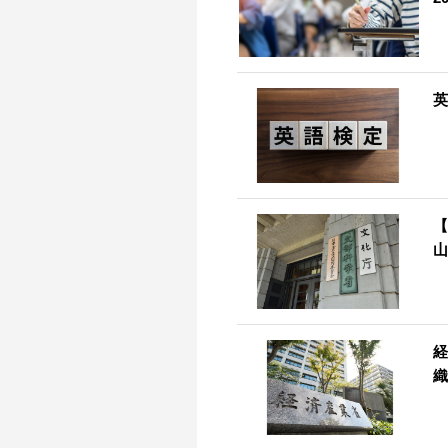
英
【
山
経
織