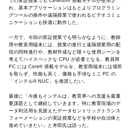
での実証授業でも Celeron® 搭載モデルが使用さ
れ、基本アプリケーションはもとよりプログラミン
グツールの操作や遠隔授業で使われるビデオコミュ
ニケーションも快適に動作した。
一方で、今回の実証授業でも明らかなように、教師
用や教室用端末には、授業の進行と遠隔授業用の配
信の同時進行や、教材作成など様々な使用シーンを
考えてハイスペックな CPU が必要となる。教員用
PC には Core® 搭載モデルを、教室用端末には場所
を取らず、性能も高く、価格も手頃なミニ PC の
「インテル® NUC」を推奨したい。
最後に「今後もインテルは、教育界への支援を最重
要課題として継続していきます。特に教育現場のデ
ータ利活用を見据えたデータセントリックトランス
フォーメーションの実証授業などを学校や自治体と
進めていきたい」と井田氏は語った。