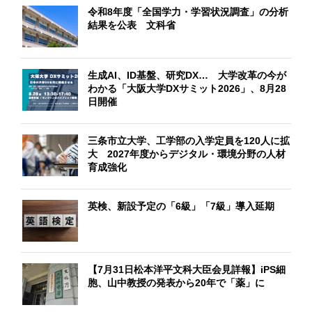
令和8年度「全国学力・学習状況調査」の分析
結果を公表 文科省
生成AI、ID基盤、研究DX… 大学改革の今が
わかる「大阪大学DXサミット2026」、8月28
日開催
三条市立大学、工学部の入学定員を120人に拡
大 2027年度からデジタル・環境分野の人材
育成強化
英検、新設予定の「6級」「7級」導入延期
【7月31日松本洋平文科大臣会見詳報】iPS細
胞、山中教授の発表から20年で「薬」に