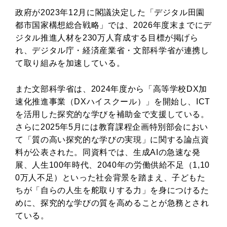
政府が2023年12月に閣議決定した「デジタル田園
都市国家構想総合戦略」では、2026年度末までにデ
ジタル推進人材を230万人育成する目標が掲げら
れ、デジタル庁・経済産業省・文部科学省が連携し
て取り組みを加速している。
また文部科学省は、2024年度から「高等学校DX加
速化推進事業（DXハイスクール）」を開始し、ICT
を活用した探究的な学びを補助金で支援している。
さらに2025年5月には教育課程企画特別部会におい
て「質の高い探究的な学びの実現」に関する論点資
料が公表された。同資料では、生成AIの急速な発
展、人生100年時代、2040年の労働供給不足（1,10
0万人不足）といった社会背景を踏まえ、子どもた
ちが「自らの人生を舵取りする力」を身につけるた
めに、探究的な学びの質を高めることが急務とされ
ている。