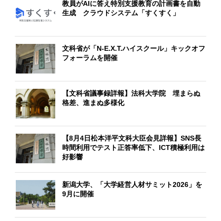
教員がAIに答え特別支援教育の計画書を自動
生成 クラウドシステム「すくすく」
文科省が「N-E.X.T.ハイスクール」キックオフ
フォーラムを開催
【文科省議事録詳報】法科大学院 埋まらぬ
格差、進まぬ多様化
【8月4日松本洋平文科大臣会見詳報】SNS長
時間利用でテスト正答率低下、ICT積極利用は
好影響
新潟大学、「大学経営人材サミット2026」を
9月に開催