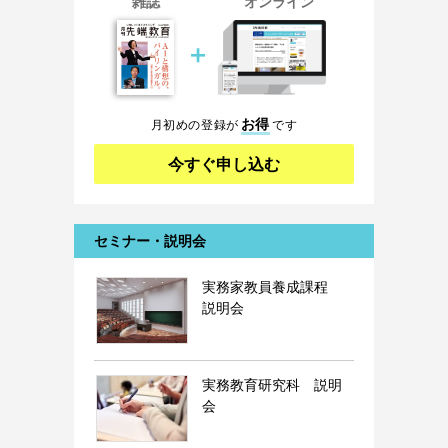
雑誌
オンライン
＋
お得
月初めの登録が
です
今すぐ申し込む
セミナー・説明会
実務家教員養成課程
説明会
実務教育研究科 説明
会