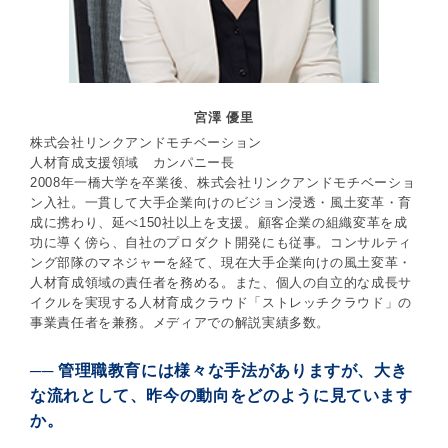
宮澤 優里
株式会社リンクアンドモチベーション
人材育成支援領域 カンパニー長
2008年一橋大学を卒業後、株式会社リンクアンドモチベーショ
ン入社。一貫して大手企業向けのビジョン浸透・風土変革・育
成に携わり、延べ150社以上を支援。顧客企業の組織変革を成
功に導く傍ら、自社のプロダクト開発にも従事。コンサルティ
ング部隊のマネジャーを経て、現在大手企業向けの風土変革・
人材育成領域の責任者を務める。また、個人の自立的な成長サ
イクルを実現する人材育成クラウド「ストレッチクラウド」の
事業責任者を兼務。メディアでの解説実績多数。
── 管理職教育には様々な手法がありますが、大き
な流れとして、昨今の動向をどのように見ています
か。