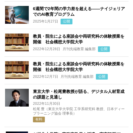
6週間で2年間の学力差を超える――ナイジェリア
でのAI教育プログラム
2025年1月27日
公開
教員・院生による座談会や両研究科の体験授業を
開催 社会構想大学院大学
2022年12月28日
月刊先端教育 編集部
公開
教員・院生による座談会や両研究科の体験授業を
開催 社会構想大学院大学
2022年12月7日
月刊先端教育 編集部
公開
東京大学・松尾豊教授が語る、デジタル人材育成
の課題と見通し
2022年11月30日
松尾 豊（東京大学大学院 工学系研究科 教授、日本ディー
プラーニング協会 理事長）
有料