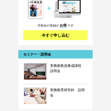
＋
お得
月初めの登録が
です
今すぐ申し込む
セミナー・説明会
実務家教員養成課程
説明会
実務教育研究科 説明
会