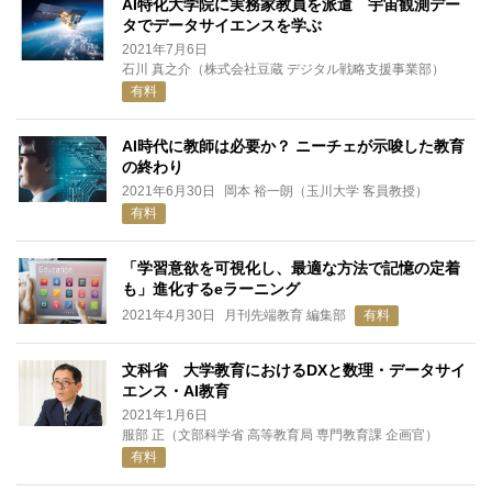
AI特化大学院に実務家教員を派遣 宇宙観測デー
タでデータサイエンスを学ぶ
2021年7月6日
石川 真之介（株式会社豆蔵 デジタル戦略支援事業部）
有料
AI時代に教師は必要か？ ニーチェが示唆した教育
の終わり
2021年6月30日
岡本 裕一朗（玉川大学 客員教授）
有料
「学習意欲を可視化し、最適な方法で記憶の定着
も」進化するeラーニング
2021年4月30日
月刊先端教育 編集部
有料
文科省 大学教育におけるDXと数理・データサイ
エンス・AI教育
2021年1月6日
服部 正（文部科学省 高等教育局 専門教育課 企画官）
有料