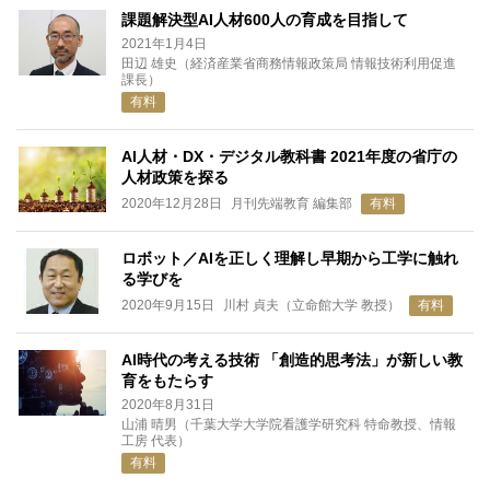
課題解決型AI人材600人の育成を目指して
2021年1月4日
田辺 雄史（経済産業省商務情報政策局 情報技術利用促進
課長）
有料
AI人材・DX・デジタル教科書 2021年度の省庁の
人材政策を探る
2020年12月28日
月刊先端教育 編集部
有料
ロボット／AIを正しく理解し早期から工学に触れ
る学びを
2020年9月15日
川村 貞夫（立命館大学 教授）
有料
AI時代の考える技術 「創造的思考法」が新しい教
育をもたらす
2020年8月31日
山浦 晴男（千葉大学大学院看護学研究科 特命教授、情報
工房 代表）
有料