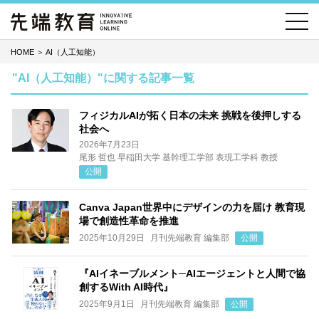
HOME
＞
AI（人工知能）
"AI（人工知能）"に関する記事一覧
フィジカルAIが拓く日本の未来 挑戦を後押しする
社会へ
2026年7月23日
尾形 哲也 早稲田大学 基幹理工学部 表現工学科 教授
公開
Canva Japan世界中にデザインの力を届け 教育現
場で創造性革命を推進
2025年10月29日
月刊先端教育 編集部
公開
『AIイネーブルメント─AIエージェントと人間で協
創するWith AI時代』
2025年9月1日
月刊先端教育 編集部
公開