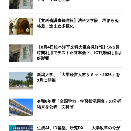
【文科省議事録詳報】法科大学院 埋まらぬ
格差、進まぬ多様化
【8月4日松本洋平文科大臣会見詳報】SNS長
時間利用でテスト正答率低下、ICT積極利用は
好影響
新潟大学、「大学経営人材サミット2026」を
9月に開催
令和8年度「全国学力・学習状況調査」の分析
結果を公表 文科省
生成AI、ID基盤、研究DX… 大学改革の今が