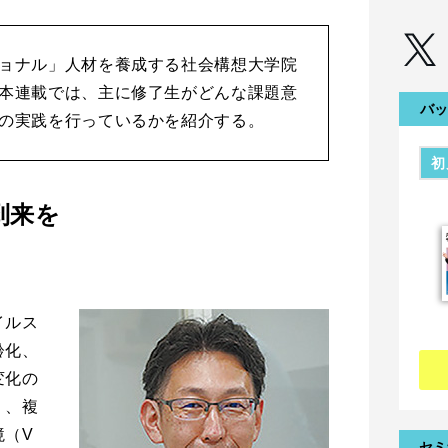
ョナル」人材を養成する社会構想大学院
本連載では、主に修了生がどんな課題意
バッ
の実践を行っているかを紹介する。
初
到来を
イルス
齢化、
変化の
く、複
境（V
セミ