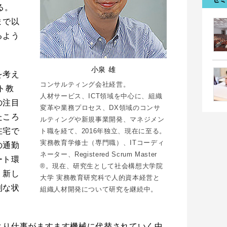
る。
まで以
るよう
小泉 雄
を考え
コンサルティング会社経営。
ト教
人材サービス、ICT領域を中心に、組織
の注目
変革や業務プロセス、DX領域のコンサ
たころ
ルティングや新規事業開発、マネジメン
在宅で
ト職を経て、2016年独立、現在に至る。
実務教育学修士（専門職）、ITコーディ
の通勤
ネーター、Registered Scrum Master
ート環
®。現在、研究生として社会構想大学院
、新し
大学 実務教育研究科で人的資本経営と
利な状
組織人材開発について研究を継続中。
より仕事がますます機械に代替されていく中