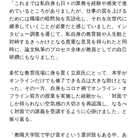
「これまでは私自身も日々の業務を経験や感覚で進
めているところがありましたが、仕事の質を上げる
ためには職場の暗黙知を言語化し、それを次世代に
継承していくことが必要だと感じていました。イン
タビュー調査を通じて、私自身の教育観や人生観と
対峙するきっかけとなる貴重な意見を得られたと同
時に、論文執筆のプロセス全体が教員としての自己
研鑽にもなりました」
多忙な教育現場に身を置く立原氏にとって、本学が
オンラインだけでも修了できる点は大きな助けとな
った。その一方、自身もコロナ禍でオンライン・オ
フライン双方の授業を実施した経験から、「対面で
しか得られない空気感の大切さを再認識し、なるべ
く対面での講義を受講するように心掛けました」と
振り返る。
「教職大学院で学び直すという選択肢もある中、あ