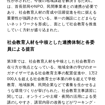
性が示された。今後の地域課題を解決するために
は、首長部局やNPO、民間事業者との連携が必要で
あり、社会教育人材の育成や活躍促進を柱に据える
重要性が強調されている。単一の施設にとどまらな
いネットワークを形成し、面として社会教育を推進
していく方針が盛り込まれた。
社会教育人材を中核とした連携体制と各委
員による提言
第3章では、社会教育人材を中核とした社会教育の
在り方が焦点となっている。地域全体の学びのオー
ガナイザーである社会教育主事の配置促進や、1万2
000人を超える社会教育士が本業の枠を超えて学校
教育、地域振興、民間企業などで素養を生かせるよ
うな環境づくりが挙げられた。社会教育主事講習に
関しては、オンラインや土曜・夜間の活用による受
講のしやすさ、講習内容の改善などがワーキング・