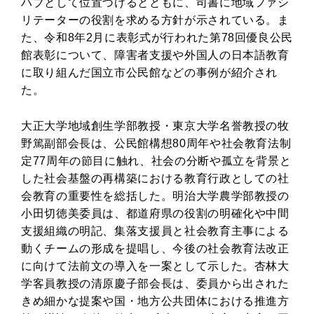
ハブとして位置づけるとともに、司書に地域ファシ
リテーターの役割を求める方針が示されている。ま
た、令和8年2月に表彰式が行われた第78回優良公民
館表彰について、障害者支援や外国人の日本語教育
に取り組んだ国立市公民館などの事例が紹介され
た。
大正大学地域創生学部教授・東京大学名誉教授の牧
野篤副部会長は、公民館構想80周年や社会教育法制
定77周年の節目に触れ、社会の分断や孤立を背景と
した社会基盤の再構築における教育行政としての社
会教育の重要性を総括した。明治大学農学部教授の
小田切徳美委員は、都道府県の役割の明確化や中間
支援組織の明記、集落支援員と社会教育主事による
動くチームの形成を提唱し、今後の社会教育法改正
に向けて法前文の導入を一案として示した。杏林大
学客員教授の清原慶子部会長は、委員から出された
きめ細かな提案や国・地方公共団体における推進方