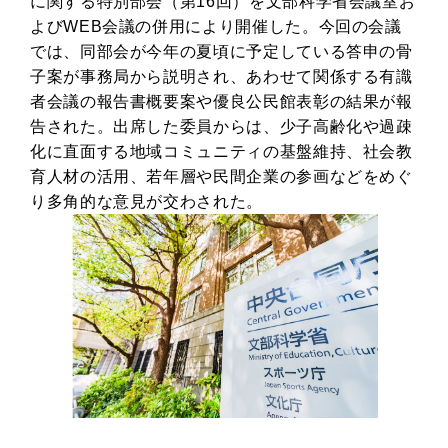
に関する特別部会（第16回）を文部科学省会議室お
よびWEB会議の併用により開催した。今回の会議
では、同部会が今年の夏頃に予定している答申の骨
子案が事務局から説明され、あわせて関係する有識
者会議の報告書概要案や優良公民館表彰の結果が報
告された。出席した委員からは、少子高齢化や過疎
化に直面する地域コミュニティの基盤維持、社会教
育人材の活用、若年層や民間企業の参画などをめぐ
り多角的な意見が交わされた。