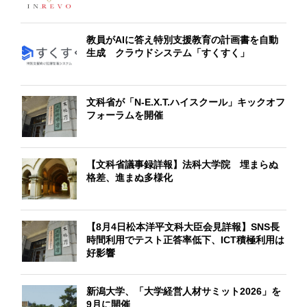
教員がAIに答え特別支援教育の計画書を自動
生成 クラウドシステム「すくすく」
文科省が「N-E.X.T.ハイスクール」キックオフ
フォーラムを開催
【文科省議事録詳報】法科大学院 埋まらぬ
格差、進まぬ多様化
【8月4日松本洋平文科大臣会見詳報】SNS長
時間利用でテスト正答率低下、ICT積極利用は
好影響
新潟大学、「大学経営人材サミット2026」を
9月に開催