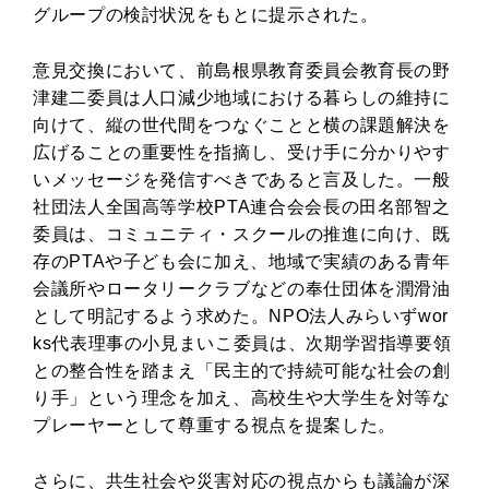
グループの検討状況をもとに提示された。
意見交換において、前島根県教育委員会教育長の野
津建二委員は人口減少地域における暮らしの維持に
向けて、縦の世代間をつなぐことと横の課題解決を
広げることの重要性を指摘し、受け手に分かりやす
いメッセージを発信すべきであると言及した。一般
社団法人全国高等学校PTA連合会会長の田名部智之
委員は、コミュニティ・スクールの推進に向け、既
存のPTAや子ども会に加え、地域で実績のある青年
会議所やロータリークラブなどの奉仕団体を潤滑油
として明記するよう求めた。NPO法人みらいずwor
ks代表理事の小見まいこ委員は、次期学習指導要領
との整合性を踏まえ「民主的で持続可能な社会の創
り手」という理念を加え、高校生や大学生を対等な
プレーヤーとして尊重する視点を提案した。
さらに、共生社会や災害対応の視点からも議論が深