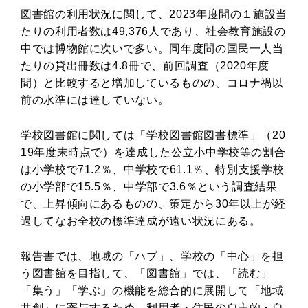
図書館の利用状況に関して、2023年度間の１施設当
たりの利用者数は49,376人であり、社会教育施設の
中では博物館に次いで多い。同年度間の国民一人当
たりの貸出冊数は4.8冊で、前回調査（2020年度
間）と比較すると増加しているものの、コロナ禍以
前の水準には達していない。
学校図書館に関しては「学校図書館図書標準」（20
19年度末時点で）を達成した公立小中学校等の割合
は小学校で71.2％、中学校で61.1％、特別支援学校
の小学部で15.5％、中学部で3.6％という調査結果
で、上昇傾向にあるものの、策定から30年以上が経
過してなお全校の標準達成が遠い状況にある。
報告書では、地域の「ハブ」、学校の「中心」を担
う図書館を目指して、「図書館」では、「読む」
「集う」「学ぶ」の機能を総合的に展開して「地域
共創」に寄与するため、利用者・住民の自主的・自