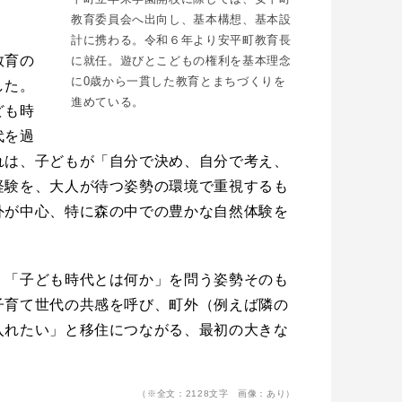
教育委員会へ出向し、基本構想、基本設
計に携わる。令和６年より安平町教育長
教育の
に就任。遊びとこどもの権利を基本理念
に0歳から一貫した教育とまちづくりを
した。
進めている。
ども時
代を過
れは、子どもが「自分で決め、自分で考え、
経験を、大人が待つ姿勢の環境で重視するも
外が中心、特に森の中での豊かな自然体験を
」「子ども時代とは何か」を問う姿勢そのも
子育て世代の共感を呼び、町外（例えば隣の
入れたい」と移住につながる、最初の大きな
（※全文：2128文字 画像：あり）