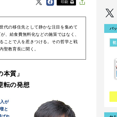
印刷
世代の移住先として静かな注目を集めて
バッ
の町が、給食費無料化などの施策ではなく、
ることで人を惹きつける。その哲学と戦
初
内聖教育長に聞く。
の本質」
逆転の発想
転入が
増と
選ばれ
セミ