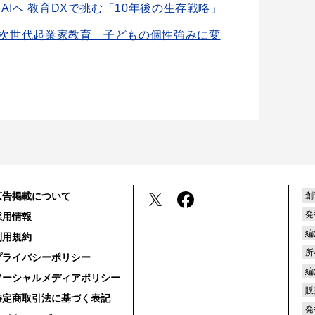
らAIへ 教育DXで挑む「10年後の生存戦略」
次世代起業家教育 子どもの個性強みに変
広告掲載について
創
発
採用情報
編
利用規約
所
プライバシーポリシー
編
ソーシャルメディアポリシー
販
特定商取引法に基づく表記
発