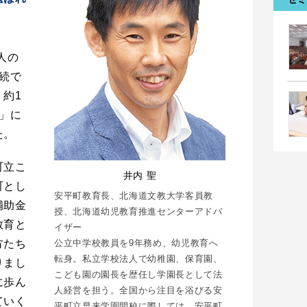
人の
続で
約1
」に
た。
町立こ
井内 聖
町とし
安平町教育長、北海道文教大学客員教
補助金
授、北海道幼児教育推進センターアドバ
教育と
イザー
方たち
公立中学校教員を9年務め、幼児教育へ
転身。私立学校法人で幼稚園、保育園、
りまし
こども園の園長を歴任し学園長として法
に歩ん
人経営を担う。全国から注目を浴びる安
ていく
平町立早来学園開校に際しては、安平町