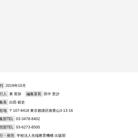
刊
2019年10月
行人
東 英弥
編集室長
田中 里沙
集長
白田 範史
在地
〒107-8418 東京都港区南青山3-13-16
集部TEL
03-3478-8402
売部TEL
03-6273-8500
行・発売
学校法人先端教育機構 出版部