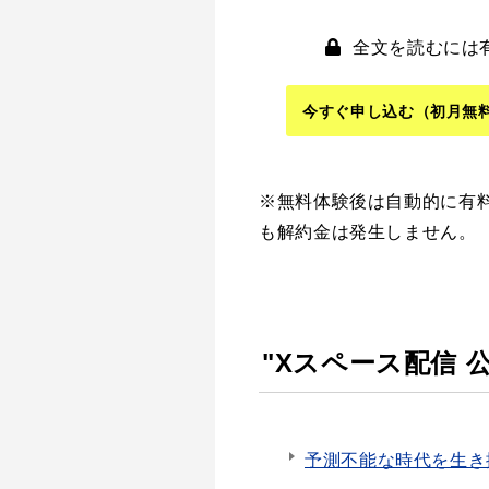
全文を読むには
今すぐ申し込む
（初月無
※無料体験後は自動的に有
も解約金は発生しません。
"Xスペース配信 
予測不能な時代を生き