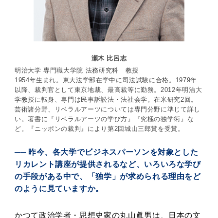
瀬木 比呂志
明治大学 専門職大学院 法務研究科 教授
1954年生まれ。東大法学部在学中に司法試験に合格。1979年
以降、裁判官として東京地裁、最高裁等に勤務。2012年明治大
学教授に転身、専門は民事訴訟法・法社会学。在米研究2回。
芸術諸分野、リベラルアーツについては専門分野に準じて詳し
い。著書に『リベラルアーツの学び方』『究極の独学術』な
ど。『ニッポンの裁判』により第2回城山三郎賞を受賞。
── 昨今、各大学でビジネスパーソンを対象とした
リカレント講座が提供されるなど、いろいろな学び
の手段がある中で、「独学」が求められる理由をど
のように見ていますか。
かつて政治学者・思想史家の丸山眞男は、日本の文