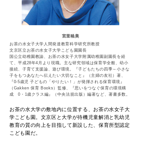
宮里暁美
お茶の水女子大学人間発達教育科学研究所教授
文京区立お茶の水女子大学こども園園長
国公立幼稚園教諭、お茶の水女子大学附属幼稚園副園長を経
て、平成28年4月より現職。主な研究領域は保育学全般、幼小
接続、子育て支援論、遊び環境。『子どもたちの四季～小さな
子をもつあなたへ伝えたい大切なこと』（主婦の友社）著、
『0-5歳児 子どもの「やりたい！」が発揮される保育環境』
（Gakken 保育 Books）監修、『思いをつなぐ保育の環境構
成 0・1歳クラス編』（中央法規出版）編著など、著書多数。
お茶の水大学の敷地内に位置する、お茶の水女子大
学こども園。文京区と大学が待機児童解消と乳幼児
教育の質の向上を目指して新設した、保育所型認定
こども園だ。