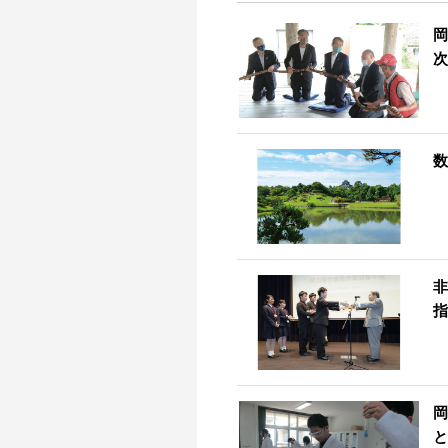
岡
次
数
非
指
岡
と