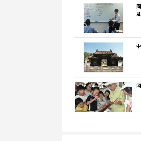
岡
及
中
岡