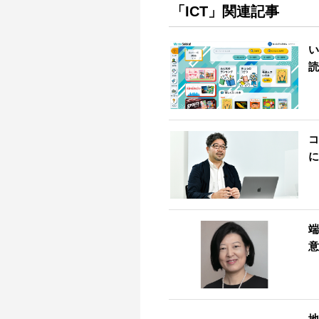
「ICT」関連記事
い
読
コ
に
端
意
地