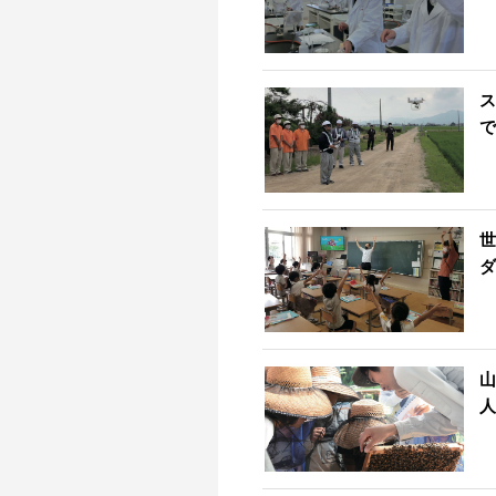
ス
で
世
ダ
山
人