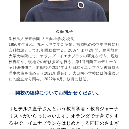
久保 礼子
学校法人茂来学園 大日向小学校 校長
1956年生まれ。九州大学文学部卒業。福岡県の公立中学校に社
会科教諭として33年間勤務する。2007年より2年間、福岡教育
大学大学院にて、オランダ・イエナプランの研究を行う。現地
校視察や、現地での研修参加を行う。第1回日蘭アカデミー３
ヶ月研修修了。退職後の2014年より日本イエナプラン教育協会
理事代表を務める（2021年退任）。大日向小学校には評議員と
して設立から関与。2022年4月、校長に就任。
──開校の経緯についてお聞かせください。
リヒテルズ直子さんという教育学者・教育ジャーナ
リストがいらっしゃいます。オランダで子育てをす
る中で、イエナプランをはじめとする同国のさまざ