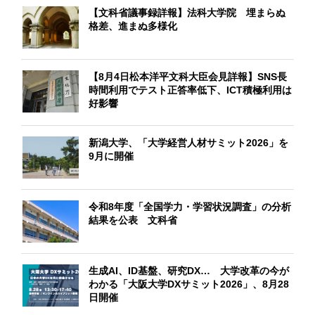
【文科省議事録詳報】法科大学院 埋まらぬ
格差、進まぬ多様化
【8月4日松本洋平文科大臣会見詳報】SNS長
時間利用でテスト正答率低下、ICT積極利用は
好影響
新潟大学、「大学経営人材サミット2026」を
9月に開催
令和8年度「全国学力・学習状況調査」の分析
結果を公表 文科省
生成AI、ID基盤、研究DX… 大学改革の今が
わかる「大阪大学DXサミット2026」、8月28
日開催