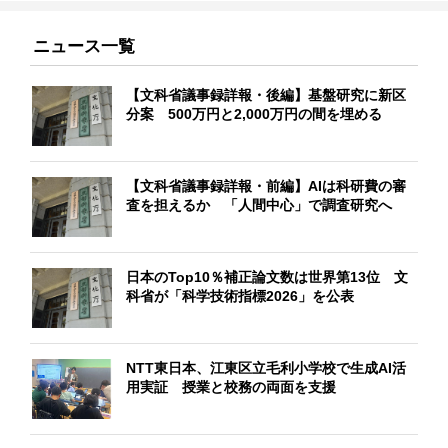
ニュース一覧
【文科省議事録詳報・後編】基盤研究に新区
分案 500万円と2,000万円の間を埋める
【文科省議事録詳報・前編】AIは科研費の審
査を担えるか 「人間中心」で調査研究へ
日本のTop10％補正論文数は世界第13位 文
科省が「科学技術指標2026」を公表
NTT東日本、江東区立毛利小学校で生成AI活
用実証 授業と校務の両面を支援