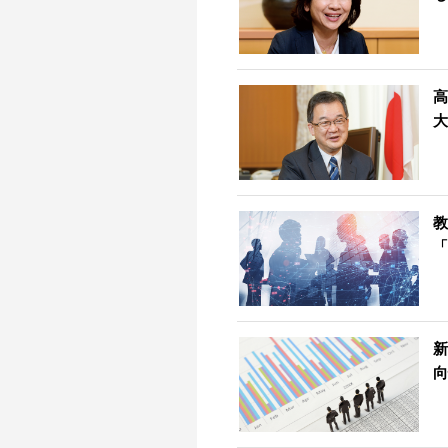
高
大
教
「
新
向