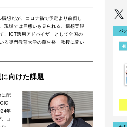
ール構想だが、コロナ禍で予定より前倒し
、現場では戸惑いも見られる。構想実現
バッ
て、ICT活用アドバイザーとして全国の
いる鳴門教育大学の藤村裕一教授に聞い
初
現に向けた課題
校に配
GIG
24年
が、コ
とな
セミ