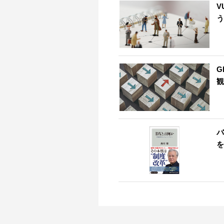
V
う
G
観
バ
を