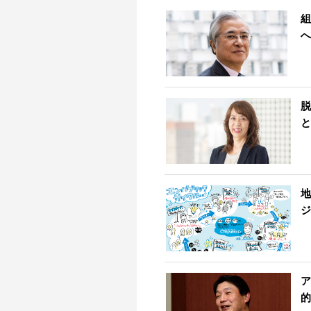
組
へ
脱
と
地
ジ
ア
的