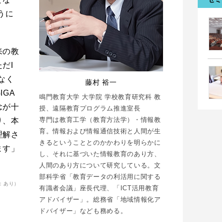
うに
来の教
だI
なく
藤村 裕一
IGA
鳴門教育大学 大学院 学校教育研究科 教
念が十
授、遠隔教育プログラム推進室長
専門は教育工学（教育方法学）・情報教
り、本
育。情報および情報通信技術と人間が生
理解さ
きるということとのかかわりを明らかに
ます」
し、それに基づいた情報教育のあり方、
人間のあり方について研究している。文
部科学省「教育データの利活用に関する
：あり）
有識者会議」座長代理、「ICT活用教育
アドバイザー」。総務省「地域情報化ア
ドバイザー」なども務める。