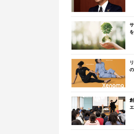
サ
を
リ
の
創
エ