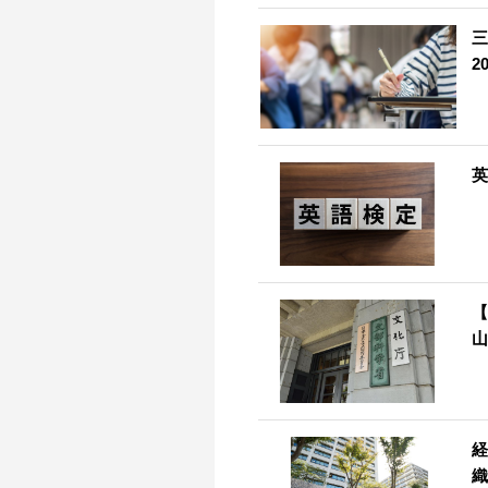
三
2
英
【
山
経
織