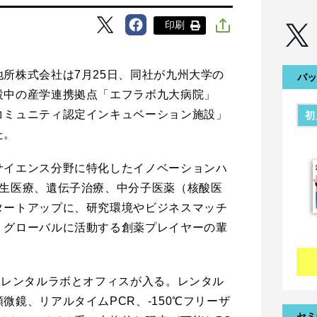
印刷
所株式会社は7月25日、同社が九州大学の
バッ
設中の産学連携拠点「エフラボ九大病院」
コミュニティ認定インキュベーション施設」
初
た。
サイエンス分野に特化したイノベーションハ
再生医療、遺伝子治療、中分子医薬（核酸医
タートアップに、研究環境やビジネスマッチ
。グローバルに活動する創薬プレイヤーの輩
はレンタルラボとオフィスが入る。レンタル
微鏡、リアルタイムPCR、‐150℃フリーザ
セミ