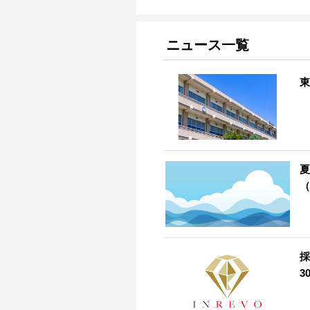
ニュース一覧
東
夏
（
採
3