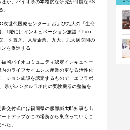
るほか、バイオ系の本格的な研究が可能なBS
る。
RO次世代医療センター」および九大の「生命
。1階にはインキュベーション施設「Fuku
ab. 九大病院」を置き、入居企業、九大、九大病院間の
ョンを促進する。
「福岡バイオコミュニティ認定インキュベー
県内のライフサイエンス産業の更なる活性化
ベーション施設を認定するもので、エフラボ
い、県がレンタルラボ内の実験機器の整備を
定書交付式には福岡県の服部誠太郎知事も出
タートアップがこの場所から巣立っていくこ
述べた。