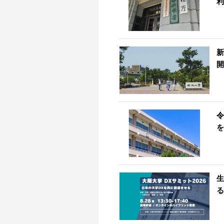
利
新
開
令
を
生
る