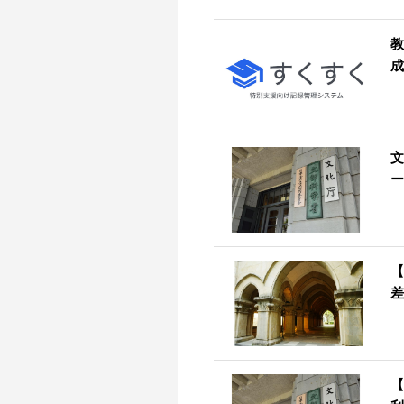
教
成
文
ー
【
差
【