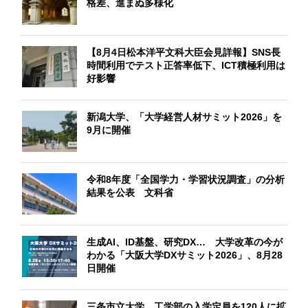
格差、進まぬ多様化
【8月4日松本洋平文科大臣会見詳報】SNS長
時間利用でテスト正答率低下、ICT積極利用は
好影響
新潟大学、「大学経営人材サミット2026」を
9月に開催
令和8年度「全国学力・学習状況調査」の分析
結果を公表 文科省
生成AI、ID基盤、研究DX… 大学改革の今が
わかる「大阪大学DXサミット2026」、8月28
日開催
三条市立大学、工学部の入学定員を120人に拡