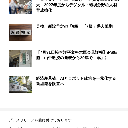
大 2027年度からデジタル・環境分野の人材
育成強化
英検、新設予定の「6級」「7級」導入延期
【7月31日松本洋平文科大臣会見詳報】iPS細
胞、山中教授の発表から20年で「薬」に
経済産業省、AIとロボット政策を一元化する
新組織を設置へ
プレスリリースを受け付けております