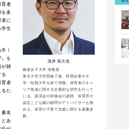
保育者
師を多
育者に
る学生
め手！
プ』を
浅井 拓久也
者が雑
鎌倉女子大学 准教授
する
東京大学大学院修了後、民間企業や大
保育者
学・短期大学を経て現職。保育者のキャ
リア形成に関する定量的な研究を行って
えるた
いる。講演会や研修会の講師、保育所や
認定こども園の顧問やアドバイザーも務
める。保育や子育て支援に関する著書多
、書名
数。
」とあ
主任が