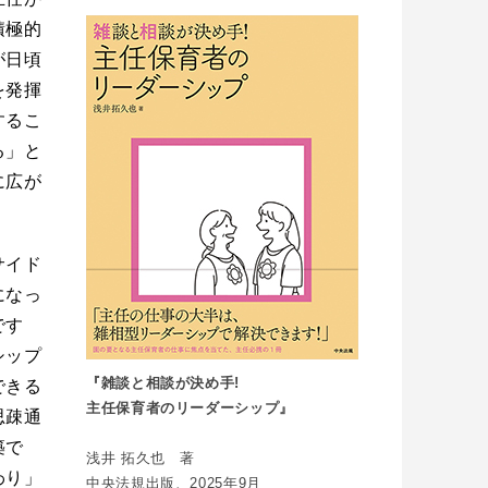
積極的
が日頃
を発揮
するこ
る」と
に広が
サイド
になっ
です
シップ
『雑談と相談が決め手!
できる
主任保育者のリーダーシップ』
思疎通
築で
浅井 拓久也 著
わり」
中央法規出版、2025年9月