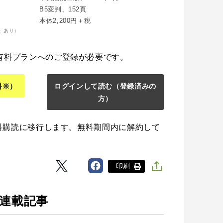
B5変判、152頁
本体2,200円＋税
：あり）
有料プランへのご登録が必要です。
料※）
ログインして読む
（登録済みの
方）
料購読に移行します。無料期間内に解約して
印刷
の連載記事