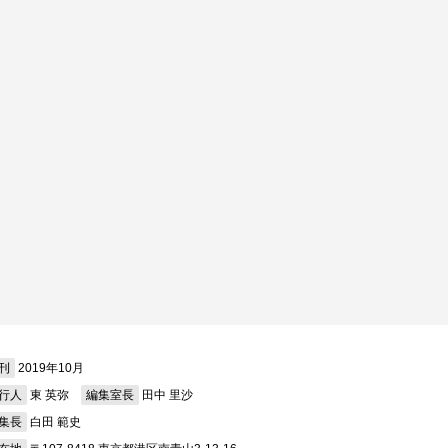
刊
2019年10月
行人
東 英弥
編集室長
田中 里沙
集長
白田 範史