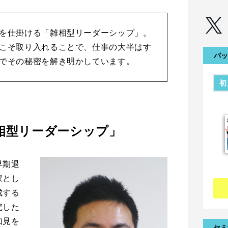
を仕掛ける「雑相型リーダーシップ」。
こそ取り入れることで、仕事の大半はす
バッ
でその秘密を解き明かしています。
初
相型リーダーシップ」
早期退
家とし
成する
究した
知見を
セミ