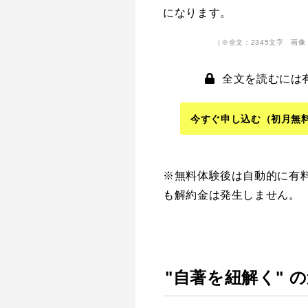
になります。
（※全文：2345文字 画像
全文を読むには
今すぐ申し込む
（初月無
※無料体験後は自動的に有
も解約金は発生しません。
"自著を紐解く" 