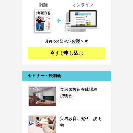
雑誌
オンライン
＋
お得
月初めの登録が
です
今すぐ申し込む
セミナー・説明会
実務家教員養成課程
説明会
実務教育研究科 説明
会